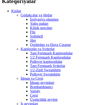
Kateqoriyalar
Kişilər
Gödəkçələr və jiletlər
İzolyasiya olunmuş
Yağış paltarı
Külək qırıcıları
Flis
Softshell
Jilet
Qızdırılan və Hava Çıxaran
Kapüşonlu və Sviterlər
Tam Fermuarlı Kapüşonlular
1/2 Fermuarlı Kapüşonlular
Pullover kapüşonlular
Tam Fermuarlı Sviterlər
1/2-Zipli Sweatshirts
Pullover Sweatshirts
İdman və Cersi
İdman geyimləri
Bombardmançı
Varsity
Cersi
Üzgüçülük geyimi
İş geyimləri