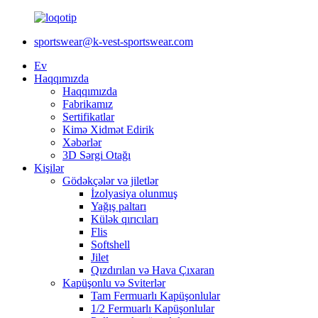
sportswear@k-vest-sportswear.com
Ev
Haqqımızda
Haqqımızda
Fabrikamız
Sertifikatlar
Kimə Xidmət Edirik
Xəbərlər
3D Sərgi Otağı
Kişilər
Gödəkçələr və jiletlər
İzolyasiya olunmuş
Yağış paltarı
Külək qırıcıları
Flis
Softshell
Jilet
Qızdırılan və Hava Çıxaran
Kapüşonlu və Sviterlər
Tam Fermuarlı Kapüşonlular
1/2 Fermuarlı Kapüşonlular