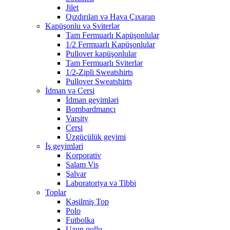
Jilet
Qızdırılan və Hava Çıxaran
Kapüşonlu və Sviterlər
Tam Fermuarlı Kapüşonlular
1/2 Fermuarlı Kapüşonlular
Pullover kapüşonlular
Tam Fermuarlı Sviterlər
1/2-Zipli Sweatshirts
Pullover Sweatshirts
İdman və Cersi
İdman geyimləri
Bombardmançı
Varsity
Cersi
Üzgüçülük geyimi
İş geyimləri
Korporativ
Salam Vis
Şalvar
Laboratoriya və Tibbi
Toplar
Kəsilmiş Top
Polo
Futbolka
Uzun qollu