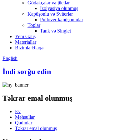
Gödəkçələr və jiletlər
İzolyasiya olunmuş
Kapüşonlu və Sviterlər
Pullover kapüşonlular
Toplar
Tank və Singlet
Yeni Gəliş
Materiallar
Bizimlə Əlaqə
English
İndi sorğu edin
Təkrar emal olunmuş
Ev
Məhsullar
Qadınlar
Təkrar emal olunmuş