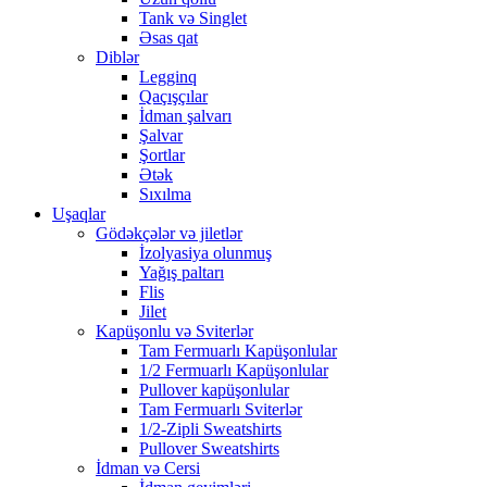
Tank və Singlet
Əsas qat
Diblər
Legginq
Qaçışçılar
İdman şalvarı
Şalvar
Şortlar
Ətək
Sıxılma
Uşaqlar
Gödəkçələr və jiletlər
İzolyasiya olunmuş
Yağış paltarı
Flis
Jilet
Kapüşonlu və Sviterlər
Tam Fermuarlı Kapüşonlular
1/2 Fermuarlı Kapüşonlular
Pullover kapüşonlular
Tam Fermuarlı Sviterlər
1/2-Zipli Sweatshirts
Pullover Sweatshirts
İdman və Cersi