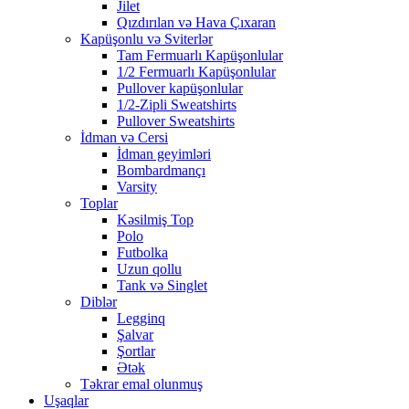
Jilet
Qızdırılan və Hava Çıxaran
Kapüşonlu və Sviterlər
Tam Fermuarlı Kapüşonlular
1/2 Fermuarlı Kapüşonlular
Pullover kapüşonlular
1/2-Zipli Sweatshirts
Pullover Sweatshirts
İdman və Cersi
İdman geyimləri
Bombardmançı
Varsity
Toplar
Kəsilmiş Top
Polo
Futbolka
Uzun qollu
Tank və Singlet
Diblər
Legginq
Şalvar
Şortlar
Ətək
Təkrar emal olunmuş
Uşaqlar