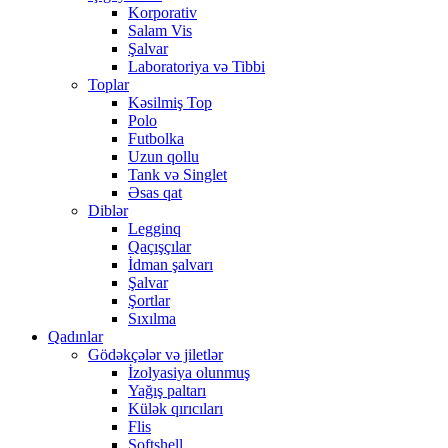
Korporativ
Salam Vis
Şalvar
Laboratoriya və Tibbi
Toplar
Kəsilmiş Top
Polo
Futbolka
Uzun qollu
Tank və Singlet
Əsas qat
Diblər
Legginq
Qaçışçılar
İdman şalvarı
Şalvar
Şortlar
Sıxılma
Qadınlar
Gödəkçələr və jiletlər
İzolyasiya olunmuş
Yağış paltarı
Külək qırıcıları
Flis
Softshell