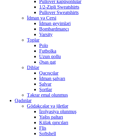
Pullover kapüşonlular
1/2-Zipli Sweatshirts
Pullover Sweatshirts
İdman və Cersi
İdman geyimləri
Bombardmançı
Varsity
Toplar
Polo
Futbolka
Uzun qollu
Əsas qat
Diblər
Qaçışçılar
İdman şalvarı
Şalvar
Şortlar
Təkrar emal olunmuş
Qadınlar
Gödəkçələr və jiletlər
İzolyasiya olunmuş
Yağış paltarı
Külək qırıcıları
Flis
Softshell