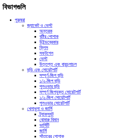
বিভাগগুলি
পুরুষরা
জ্যাকেট ও ভেস্ট
অন্তরক
বৃষ্টির পোশাক
উইন্ডব্রেকার
ফ্লিস
সফটশেল
ভেস্ট
উত্তপ্ত এবং বায়ুচলাচল
হুডি এবং সোয়েটশার্ট
সম্পূর্ণ-জিপ হুডি
১/২-জিপ হুডি
পুলওভার হুডি
সম্পূর্ণ জিপযুক্ত সোয়েটশার্ট
১/২-জিপ সোয়েটশার্ট
পুলওভার সোয়েটশার্ট
খেলাধুলা ও জার্সি
ট্র্যাকস্যুট
বোমারু বিমান
ভার্সিটি
জার্সি
সাঁতারের পোশাক