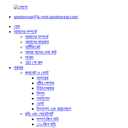
sportswear@k-vest-sportswear.com
হোম
আমাদের সম্পর্কে
আমাদের সম্পর্কে
আমাদের কারখানা
সার্টিফিকেট
আমরা যাদের সেবা করি
সংবাদ
3D শো রুম
পুরুষরা
জ্যাকেট ও ভেস্ট
অন্তরক
বৃষ্টির পোশাক
উইন্ডব্রেকার
ফ্লিস
সফটশেল
ভেস্ট
উত্তপ্ত এবং বায়ুচলাচল
হুডি এবং সোয়েটশার্ট
সম্পূর্ণ-জিপ হুডি
১/২-জিপ হুডি