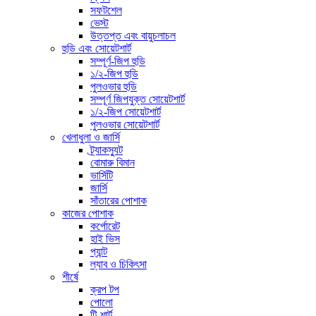
সফটশেল
ভেস্ট
উত্তপ্ত এবং বায়ুচলাচল
হুডি এবং সোয়েটশার্ট
সম্পূর্ণ-জিপ হুডি
১/২-জিপ হুডি
পুলওভার হুডি
সম্পূর্ণ জিপযুক্ত সোয়েটশার্ট
১/২-জিপ সোয়েটশার্ট
পুলওভার সোয়েটশার্ট
খেলাধুলা ও জার্সি
ট্র্যাকস্যুট
বোমারু বিমান
ভার্সিটি
জার্সি
সাঁতারের পোশাক
কাজের পোশাক
কর্পোরেট
হাই ভিস
প্যান্ট
ল্যাব ও চিকিৎসা
শীর্ষে
ক্রপ টপ
পোলো
টি-শার্ট