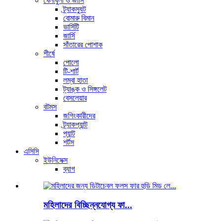
খেলাধুলা ও জার্সি
ট্র্যাকস্যুট
বোমারু বিমান
ভার্সিটি
জার্সি
সাঁতারের পোশাক
শীর্ষে
পোলো
টি-শার্ট
লম্বা হাতা
ট্যাঙ্ক ও সিঙ্গলেট
বেসলেয়ার
বটমস
জগিংকারীদের
ট্র্যাকপ্যান্ট
প্যান্ট
শর্টস
এসিসি
ইউনিসেক্স
ব্যাগ
মহিলাদের বিচ্ছিন্নযোগ্য ফা...