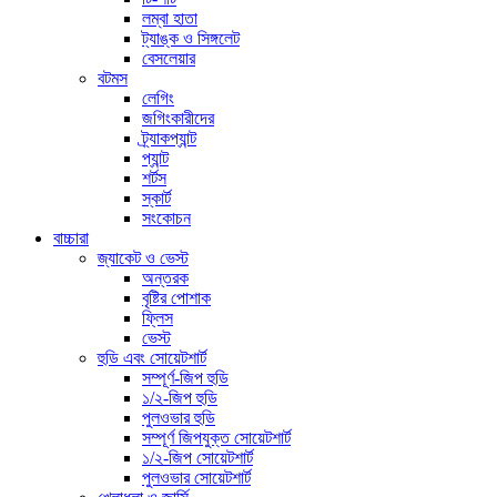
লম্বা হাতা
ট্যাঙ্ক ও সিঙ্গলেট
বেসলেয়ার
বটমস
লেগিং
জগিংকারীদের
ট্র্যাকপ্যান্ট
প্যান্ট
শর্টস
স্কার্ট
সংকোচন
বাচ্চারা
জ্যাকেট ও ভেস্ট
অন্তরক
বৃষ্টির পোশাক
ফ্লিস
ভেস্ট
হুডি এবং সোয়েটশার্ট
সম্পূর্ণ-জিপ হুডি
১/২-জিপ হুডি
পুলওভার হুডি
সম্পূর্ণ জিপযুক্ত সোয়েটশার্ট
১/২-জিপ সোয়েটশার্ট
পুলওভার সোয়েটশার্ট