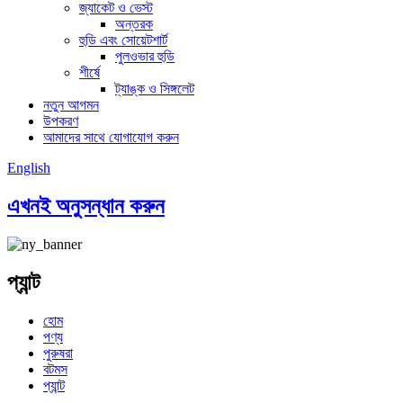
জ্যাকেট ও ভেস্ট
অন্তরক
হুডি এবং সোয়েটশার্ট
পুলওভার হুডি
শীর্ষে
ট্যাঙ্ক ও সিঙ্গলেট
নতুন আগমন
উপকরণ
আমাদের সাথে যোগাযোগ করুন
English
এখনই অনুসন্ধান করুন
প্যান্ট
হোম
পণ্য
পুরুষরা
বটমস
প্যান্ট