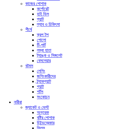
কাজের পোশাক
কর্পোরেট
হাই ভিস
প্যান্ট
ল্যাব ও চিকিৎসা
শীর্ষে
ক্রপ টপ
পোলো
টি-শার্ট
লম্বা হাতা
ট্যাঙ্ক ও সিঙ্গলেট
বেসলেয়ার
বটমস
লেগিং
জগিংকারীদের
ট্র্যাকপ্যান্ট
প্যান্ট
শর্টস
সংকোচন
নারীরা
জ্যাকেট ও ভেস্ট
অন্তরক
বৃষ্টির পোশাক
উইন্ডব্রেকার
ফ্লিস