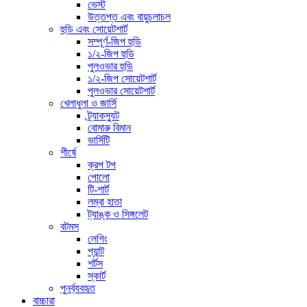
ভেস্ট
উত্তপ্ত এবং বায়ুচলাচল
হুডি এবং সোয়েটশার্ট
সম্পূর্ণ-জিপ হুডি
১/২-জিপ হুডি
পুলওভার হুডি
১/২-জিপ সোয়েটশার্ট
পুলওভার সোয়েটশার্ট
খেলাধুলা ও জার্সি
ট্র্যাকস্যুট
বোমারু বিমান
ভার্সিটি
শীর্ষে
ক্রপ টপ
পোলো
টি-শার্ট
লম্বা হাতা
ট্যাঙ্ক ও সিঙ্গলেট
বটমস
লেগিং
প্যান্ট
শর্টস
স্কার্ট
পুনর্ব্যবহৃত
বাচ্চারা