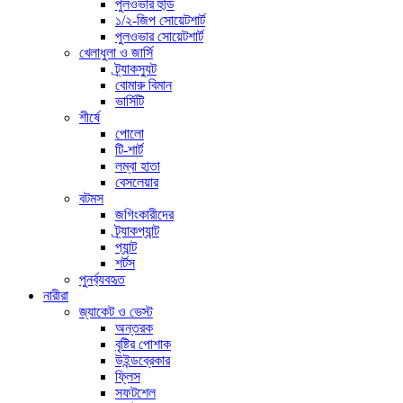
পুলওভার হুডি
১/২-জিপ সোয়েটশার্ট
পুলওভার সোয়েটশার্ট
খেলাধুলা ও জার্সি
ট্র্যাকস্যুট
বোমারু বিমান
ভার্সিটি
শীর্ষে
পোলো
টি-শার্ট
লম্বা হাতা
বেসলেয়ার
বটমস
জগিংকারীদের
ট্র্যাকপ্যান্ট
প্যান্ট
শর্টস
পুনর্ব্যবহৃত
নারীরা
জ্যাকেট ও ভেস্ট
অন্তরক
বৃষ্টির পোশাক
উইন্ডব্রেকার
ফ্লিস
সফটশেল