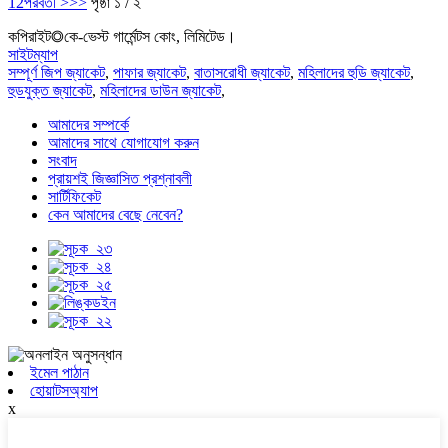
1
2
পরবর্তী >
>>
পৃষ্ঠা ১ / ২
কপিরাইট◎কে-ভেস্ট গার্মেন্টস কোং, লিমিটেড।
সাইটম্যাপ
সম্পূর্ণ জিপ জ্যাকেট
,
পাফার জ্যাকেট
,
বাতাসরোধী জ্যাকেট
,
মহিলাদের হুডি জ্যাকেট
,
হুডযুক্ত জ্যাকেট
,
মহিলাদের ডাউন জ্যাকেট
,
আমাদের সম্পর্কে
আমাদের সাথে যোগাযোগ করুন
সংবাদ
প্রায়শই জিজ্ঞাসিত প্রশ্নাবলী
সার্টিফিকেট
কেন আমাদের বেছে নেবেন?
ইমেল পাঠান
হোয়াটসঅ্যাপ
x