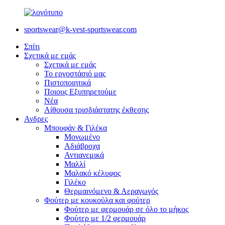
sportswear@k-vest-sportswear.com
Σπίτι
Σχετικά με εμάς
Σχετικά με εμάς
Το εργοστάσιό μας
Πιστοποιητικά
Ποιους Εξυπηρετούμε
Νέα
Αίθουσα τρισδιάστατης έκθεσης
Ανδρες
Μπουφάν & Γιλέκα
Μονωμένο
Αδιάβροχα
Αντιανεμικά
Μαλλί
Μαλακό κέλυφος
Γιλέκο
Θερμαινόμενο & Αεραγωγός
Φούτερ με κουκούλα και φούτερ
Φούτερ με φερμουάρ σε όλο το μήκος
Φούτερ με 1/2 φερμουάρ