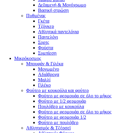
Δεξαμενή & Μονόχρωμο
Βασική στρώση
Πυθμένας
Γκέτα
Τζόγκερ
Αθλητικά παντελόνια
Παντελόνι
Σορτς
Φούστα
Συμπίεση
Μικρόκοσμος
Μπουφάν & Γιλέκα
Μονωμένο
Αδιάβροχα
Μαλλί
Γιλέκο
Φούτερ με κουκούλα και φούτερ
Φούτερ με φερμουάρ σε όλο το μήκος
Φούτερ με 1/2 φερμουάρ
Πουλόβερ με κουκούλα
Φούτερ με φερμουάρ σε όλο το μήκος
Φούτερ με φερμουάρ 1/2
Φούτερ με πουλόβερ
Αθλητισμός & Τζέρσεϊ