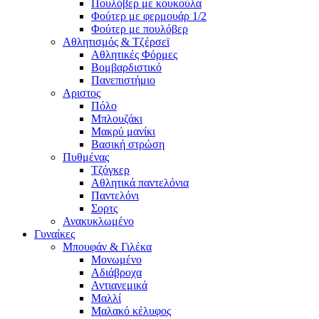
Πουλόβερ με κουκούλα
Φούτερ με φερμουάρ 1/2
Φούτερ με πουλόβερ
Αθλητισμός & Τζέρσεϊ
Αθλητικές Φόρμες
Βομβαρδιστικό
Πανεπιστήμιο
Αριστος
Πόλο
Μπλουζάκι
Μακρύ μανίκι
Βασική στρώση
Πυθμένας
Τζόγκερ
Αθλητικά παντελόνια
Παντελόνι
Σορτς
Ανακυκλωμένο
Γυναίκες
Μπουφάν & Γιλέκα
Μονωμένο
Αδιάβροχα
Αντιανεμικά
Μαλλί
Μαλακό κέλυφος