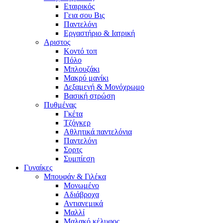
Εταιρικός
Γεια σου Βις
Παντελόνι
Εργαστήριο & Ιατρική
Αριστος
Κοντό τοπ
Πόλο
Μπλουζάκι
Μακρύ μανίκι
Δεξαμενή & Μονόχρωμο
Βασική στρώση
Πυθμένας
Γκέτα
Τζόγκερ
Αθλητικά παντελόνια
Παντελόνι
Σορτς
Συμπίεση
Γυναίκες
Μπουφάν & Γιλέκα
Μονωμένο
Αδιάβροχα
Αντιανεμικά
Μαλλί
Μαλακό κέλυφος