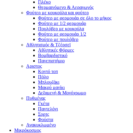
Γιλέκο
Θερμαινόμενο & Αεραγωγός
Φούτερ με κουκούλα και φούτερ
Φούτερ με φερμουάρ σε όλο το μήκος
Φούτερ με 1/2 φερμουάρ
Πουλόβερ με κουκούλα
Φούτερ με φερμουάρ 1/2
Φούτερ με πουλόβερ
Αθλητισμός & Τζέρσεϊ
Αθλητικές Φόρμες
Βομβαρδιστικό
Πανεπιστήμιο
Αριστος
Κοντό τοπ
Πόλο
Μπλουζάκι
Μακρύ μανίκι
Δεξαμενή & Μονόχρωμο
Πυθμένας
Γκέτα
Παντελόνι
Σορτς
Φούστα
Ανακυκλωμένο
Μικρόκοσμος