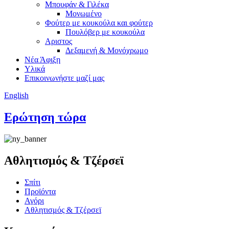
Μπουφάν & Γιλέκα
Μονωμένο
Φούτερ με κουκούλα και φούτερ
Πουλόβερ με κουκούλα
Αριστος
Δεξαμενή & Μονόχρωμο
Νέα Άφιξη
Υλικά
Επικοινωνήστε μαζί μας
English
Ερώτηση τώρα
Αθλητισμός & Τζέρσεϊ
Σπίτι
Προϊόντα
Αγόρι
Αθλητισμός & Τζέρσεϊ