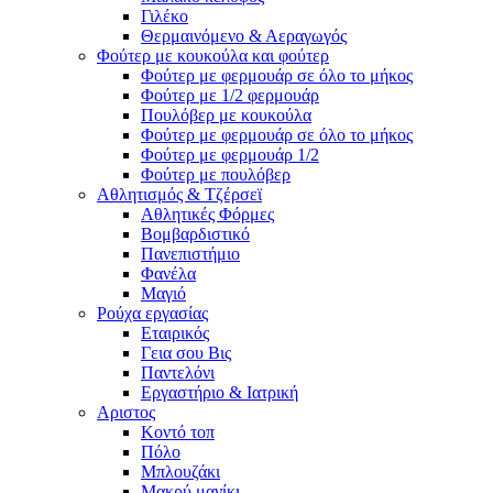
Γιλέκο
Θερμαινόμενο & Αεραγωγός
Φούτερ με κουκούλα και φούτερ
Φούτερ με φερμουάρ σε όλο το μήκος
Φούτερ με 1/2 φερμουάρ
Πουλόβερ με κουκούλα
Φούτερ με φερμουάρ σε όλο το μήκος
Φούτερ με φερμουάρ 1/2
Φούτερ με πουλόβερ
Αθλητισμός & Τζέρσεϊ
Αθλητικές Φόρμες
Βομβαρδιστικό
Πανεπιστήμιο
Φανέλα
Μαγιό
Ρούχα εργασίας
Εταιρικός
Γεια σου Βις
Παντελόνι
Εργαστήριο & Ιατρική
Αριστος
Κοντό τοπ
Πόλο
Μπλουζάκι
Μακρύ μανίκι