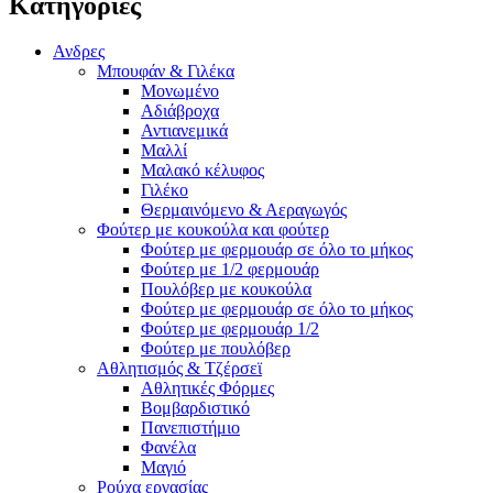
Κατηγορίες
Ανδρες
Μπουφάν & Γιλέκα
Μονωμένο
Αδιάβροχα
Αντιανεμικά
Μαλλί
Μαλακό κέλυφος
Γιλέκο
Θερμαινόμενο & Αεραγωγός
Φούτερ με κουκούλα και φούτερ
Φούτερ με φερμουάρ σε όλο το μήκος
Φούτερ με 1/2 φερμουάρ
Πουλόβερ με κουκούλα
Φούτερ με φερμουάρ σε όλο το μήκος
Φούτερ με φερμουάρ 1/2
Φούτερ με πουλόβερ
Αθλητισμός & Τζέρσεϊ
Αθλητικές Φόρμες
Βομβαρδιστικό
Πανεπιστήμιο
Φανέλα
Μαγιό
Ρούχα εργασίας