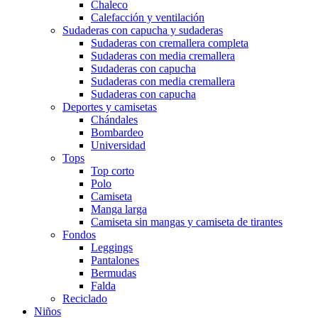
Chaleco
Calefacción y ventilación
Sudaderas con capucha y sudaderas
Sudaderas con cremallera completa
Sudaderas con media cremallera
Sudaderas con capucha
Sudaderas con media cremallera
Sudaderas con capucha
Deportes y camisetas
Chándales
Bombardeo
Universidad
Tops
Top corto
Polo
Camiseta
Manga larga
Camiseta sin mangas y camiseta de tirantes
Fondos
Leggings
Pantalones
Bermudas
Falda
Reciclado
Niños