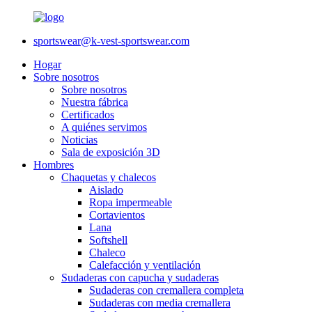
sportswear@k-vest-sportswear.com
Hogar
Sobre nosotros
Sobre nosotros
Nuestra fábrica
Certificados
A quiénes servimos
Noticias
Sala de exposición 3D
Hombres
Chaquetas y chalecos
Aislado
Ropa impermeable
Cortavientos
Lana
Softshell
Chaleco
Calefacción y ventilación
Sudaderas con capucha y sudaderas
Sudaderas con cremallera completa
Sudaderas con media cremallera