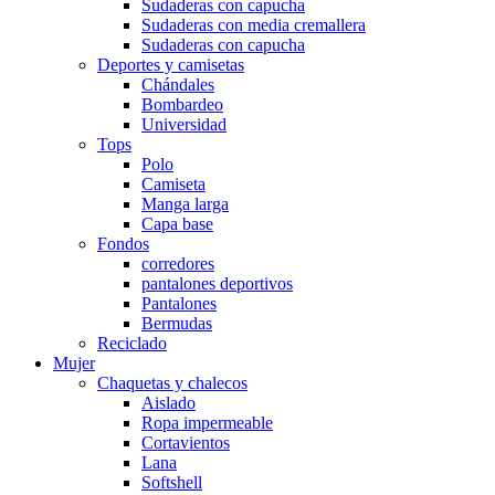
Sudaderas con capucha
Sudaderas con media cremallera
Sudaderas con capucha
Deportes y camisetas
Chándales
Bombardeo
Universidad
Tops
Polo
Camiseta
Manga larga
Capa base
Fondos
corredores
pantalones deportivos
Pantalones
Bermudas
Reciclado
Mujer
Chaquetas y chalecos
Aislado
Ropa impermeable
Cortavientos
Lana
Softshell