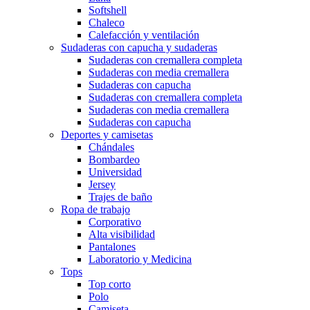
Softshell
Chaleco
Calefacción y ventilación
Sudaderas con capucha y sudaderas
Sudaderas con cremallera completa
Sudaderas con media cremallera
Sudaderas con capucha
Sudaderas con cremallera completa
Sudaderas con media cremallera
Sudaderas con capucha
Deportes y camisetas
Chándales
Bombardeo
Universidad
Jersey
Trajes de baño
Ropa de trabajo
Corporativo
Alta visibilidad
Pantalones
Laboratorio y Medicina
Tops
Top corto
Polo
Camiseta