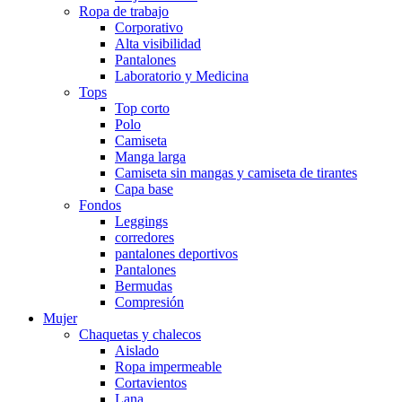
Ropa de trabajo
Corporativo
Alta visibilidad
Pantalones
Laboratorio y Medicina
Tops
Top corto
Polo
Camiseta
Manga larga
Camiseta sin mangas y camiseta de tirantes
Capa base
Fondos
Leggings
corredores
pantalones deportivos
Pantalones
Bermudas
Compresión
Mujer
Chaquetas y chalecos
Aislado
Ropa impermeable
Cortavientos
Lana