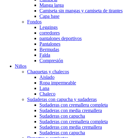
Manga larga
Camiseta sin mangas y camiseta de tirantes
Capa base
Fondos
Leggings
corredores
pantalones deportivos
Pantalones
Bermudas
Falda
Compresión
Niños
Chaquetas y chalecos
Aislado
Ropa impermeable
Lana
Chaleco
Sudaderas con capucha y sudaderas
Sudaderas con cremallera completa
Sudaderas con media cremallera
Sudaderas con capucha
Sudaderas con cremallera completa
Sudaderas con media cremallera
Sudaderas con capucha