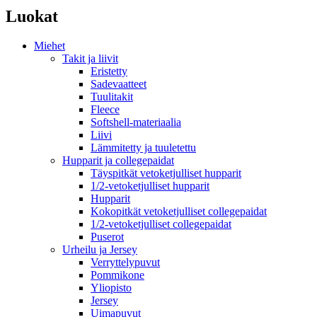
Luokat
Miehet
Takit ja liivit
Eristetty
Sadevaatteet
Tuulitakit
Fleece
Softshell-materiaalia
Liivi
Lämmitetty ja tuuletettu
Hupparit ja collegepaidat
Täyspitkät vetoketjulliset hupparit
1/2-vetoketjulliset hupparit
Hupparit
Kokopitkät vetoketjulliset collegepaidat
1/2-vetoketjulliset collegepaidat
Puserot
Urheilu ja Jersey
Verryttelypuvut
Pommikone
Yliopisto
Jersey
Uimapuvut