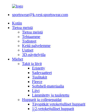
sportswear@k-vest-sportswear.com
Kotiin
Tietoa meistä
Tietoa meistä
Tehtaamme
Todisteet
Keitä palvelemme
Uutiset
3D-näyttelytila
Miehet
Takit ja liivit
Eristetty
Sadevaatteet
Tuulitakit
Fleece
Softshell-materiaalia
Liivi
Lämmitetty ja tuuletettu
Hupparit ja collegepaidat
Täyspitkät vetoketjulliset hupparit
1/2-vetoketjulliset hupparit