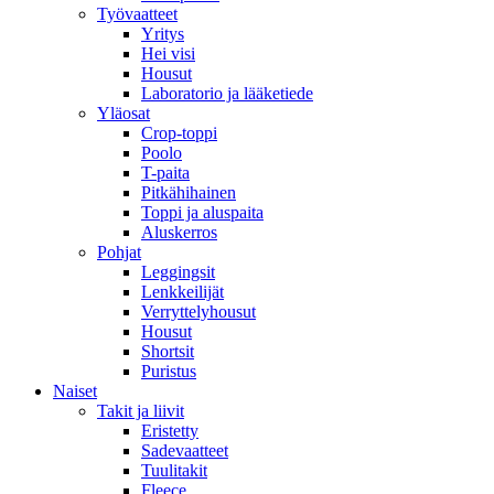
Työvaatteet
Yritys
Hei visi
Housut
Laboratorio ja lääketiede
Yläosat
Crop-toppi
Poolo
T-paita
Pitkähihainen
Toppi ja aluspaita
Aluskerros
Pohjat
Leggingsit
Lenkkeilijät
Verryttelyhousut
Housut
Shortsit
Puristus
Naiset
Takit ja liivit
Eristetty
Sadevaatteet
Tuulitakit
Fleece