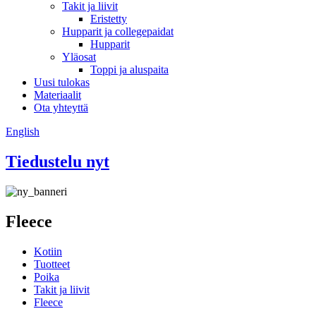
Takit ja liivit
Eristetty
Hupparit ja collegepaidat
Hupparit
Yläosat
Toppi ja aluspaita
Uusi tulokas
Materiaalit
Ota yhteyttä
English
Tiedustelu nyt
Fleece
Kotiin
Tuotteet
Poika
Takit ja liivit
Fleece