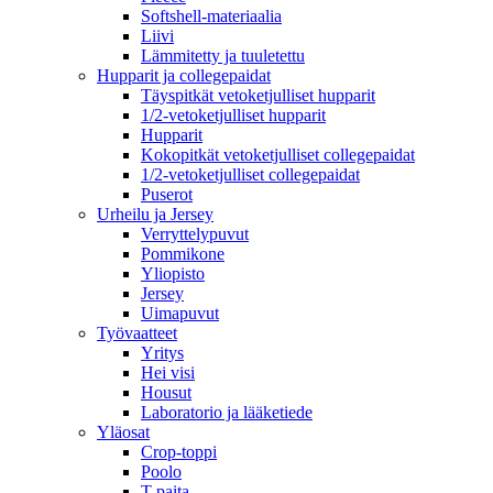
Softshell-materiaalia
Liivi
Lämmitetty ja tuuletettu
Hupparit ja collegepaidat
Täyspitkät vetoketjulliset hupparit
1/2-vetoketjulliset hupparit
Hupparit
Kokopitkät vetoketjulliset collegepaidat
1/2-vetoketjulliset collegepaidat
Puserot
Urheilu ja Jersey
Verryttelypuvut
Pommikone
Yliopisto
Jersey
Uimapuvut
Työvaatteet
Yritys
Hei visi
Housut
Laboratorio ja lääketiede
Yläosat
Crop-toppi
Poolo
T-paita