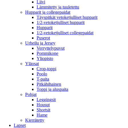
Liivi
Lämmitetty ja tuuletettu
Hupparit ja collegepaidat
Täyspitkät vetoketjulliset hupparit
1/2-vetoketjulliset hupparit
Hupparit
1/2-vetoketjulliset collegepaidat
Puserot
Urheilu ja Jersey
Verryttelypuvut
Pommikone
Yliopisto
Yläosat
Crop-toppi
Poolo
T-paita
Pitkähihainen
Toppi ja aluspaita
Pohjat
Leggingsit
Housut
Shortsit
Hame
Kierrätetty
Lapset