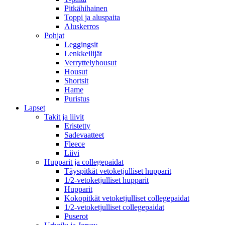
Pitkähihainen
Toppi ja aluspaita
Aluskerros
Pohjat
Leggingsit
Lenkkeilijät
Verryttelyhousut
Housut
Shortsit
Hame
Puristus
Lapset
Takit ja liivit
Eristetty
Sadevaatteet
Fleece
Liivi
Hupparit ja collegepaidat
Täyspitkät vetoketjulliset hupparit
1/2-vetoketjulliset hupparit
Hupparit
Kokopitkät vetoketjulliset collegepaidat
1/2-vetoketjulliset collegepaidat
Puserot