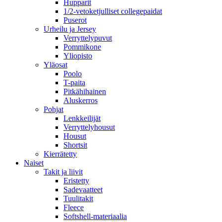
Hupparit
1/2-vetoketjulliset collegepaidat
Puserot
Urheilu ja Jersey
Verryttelypuvut
Pommikone
Yliopisto
Yläosat
Poolo
T-paita
Pitkähihainen
Aluskerros
Pohjat
Lenkkeilijät
Verryttelyhousut
Housut
Shortsit
Kierrätetty
Naiset
Takit ja liivit
Eristetty
Sadevaatteet
Tuulitakit
Fleece
Softshell-materiaalia