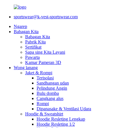
sportswear@k-vest-sportswear.com
Ngarep
Babagan Kita
Babagan Kita
Pabrik Kita
Sertifikat
Sapa sing Kita Layani
Pawarta
Kamar Pameran 3D
Wong lanang
Jaket & Rompi
Terisolasi
Sandhangan udan
Pelindung Angin
Bulu domba
Cangkang alus
Rompi
Dipanasake & Ventilasi Udara
Hoodie & Sweatshirt
Hoodie Resleting Lengkap
Hoodie Resleting 1/2