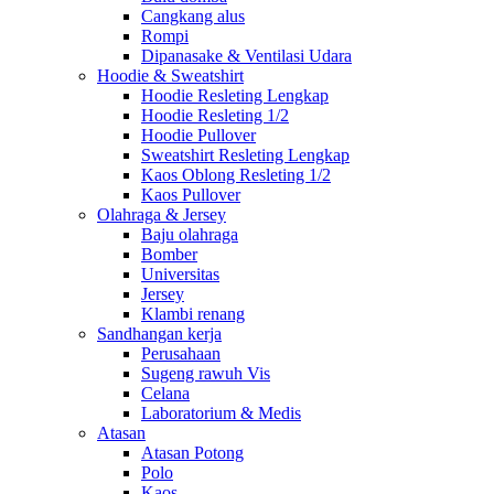
Cangkang alus
Rompi
Dipanasake & Ventilasi Udara
Hoodie & Sweatshirt
Hoodie Resleting Lengkap
Hoodie Resleting 1/2
Hoodie Pullover
Sweatshirt Resleting Lengkap
Kaos Oblong Resleting 1/2
Kaos Pullover
Olahraga & Jersey
Baju olahraga
Bomber
Universitas
Jersey
Klambi renang
Sandhangan kerja
Perusahaan
Sugeng rawuh Vis
Celana
Laboratorium & Medis
Atasan
Atasan Potong
Polo
Kaos