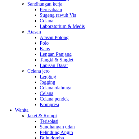
Sandhangan kerja
Perusahaan
Sugeng rawuh Vis
Celana
Laboratorium & Medis
Atasan
Atasan Potong
Polo
Kaos
Lengan Panjang
Tangki & Singlet
Lapisan Dasar
Celana jero
Legging
Jogging
Celana olahraga
Celana
Celana pendek
Kompresi
Wanita
Jaket & Rompi
Terisolasi
Sandhangan udan
Pelindung Angin
Bulu domba