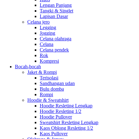
Lengan Panjang
Tangki & Singlet
Lapisan Dasar
Celana jero
Legging
Jogging
Celana olahraga
Celana
Celana pendek
Rok
Kompresi
Bocah-bocah
Jaket & Rompi
Terisolasi
Sandhangan udan
Bulu domba
Rompi
Hoodie & Sweatshirt
Hoodie Resleting Lengkap
Hoodie Resleting 1/2
Hoodie Pullover
Sweatshirt Resleting Lengkap
Kaos Oblong Resleting 1/2
Kaos Pullover