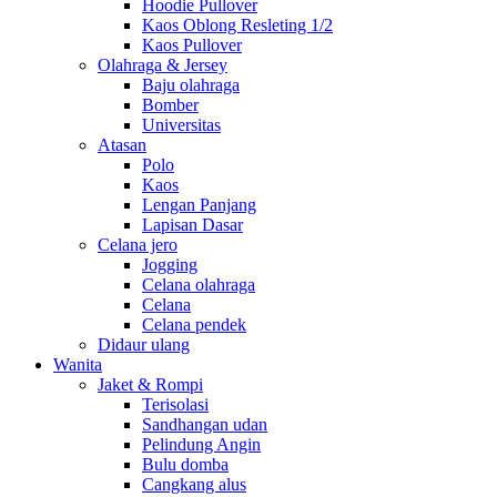
Hoodie Pullover
Kaos Oblong Resleting 1/2
Kaos Pullover
Olahraga & Jersey
Baju olahraga
Bomber
Universitas
Atasan
Polo
Kaos
Lengan Panjang
Lapisan Dasar
Celana jero
Jogging
Celana olahraga
Celana
Celana pendek
Didaur ulang
Wanita
Jaket & Rompi
Terisolasi
Sandhangan udan
Pelindung Angin
Bulu domba
Cangkang alus