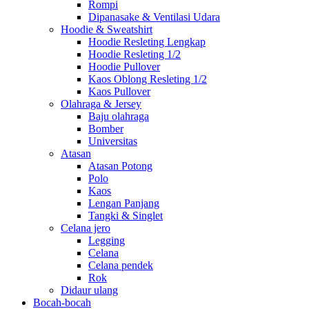
Rompi
Dipanasake & Ventilasi Udara
Hoodie & Sweatshirt
Hoodie Resleting Lengkap
Hoodie Resleting 1/2
Hoodie Pullover
Kaos Oblong Resleting 1/2
Kaos Pullover
Olahraga & Jersey
Baju olahraga
Bomber
Universitas
Atasan
Atasan Potong
Polo
Kaos
Lengan Panjang
Tangki & Singlet
Celana jero
Legging
Celana
Celana pendek
Rok
Didaur ulang
Bocah-bocah