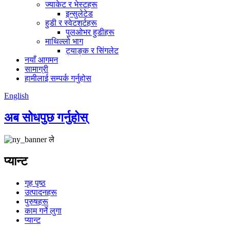
ज्याकेट र भेस्टहरू
इन्सुलेटेड
हुडी र स्वेटशर्टहरू
पुलओभर हुडीहरू
माथिल्लो भाग
ट्याङ्क र सिंगलेट
नयाँ आगमन
सामाग्री
हामीलाई सम्पर्क गर्नुहोस
English
अब सोधपुछ गर्नुहोस्
प्यान्ट
गृह पृष्ठ
उत्पादनहरू
पुरुषहरू
काम गर्ने लुगा
प्यान्ट