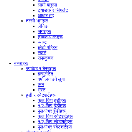
लामो बाहुला
ट्याङ्क र सिंगलेट
आधार तह
तल्लो भागहरू
लेगिङ
जगरहरू
ट्र्याकप्यान्टहरू
प्यान्ट
छोटो पहिरन
स्कर्ट
सङ्कुचन
बच्चाहरू
ज्याकेट र भेस्टहरू
इन्सुलेटेड
वर्षा लगाउने लुगा
ऊन
भेस्ट
हुडी र स्वेटशर्टहरू
फुल-जिप हुडीहरू
१/२-जिप हुडीहरू
पुलओभर हुडीहरू
फुल-जिप स्वेटशर्टहरू
१/२-जिप स्वेटशर्टहरू
पुलओभर स्वेटशर्टहरू