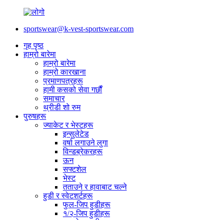
sportswear@k-vest-sportswear.com
गृह पृष्ठ
हाम्रो बारेमा
हाम्रो बारेमा
हाम्रो कारखाना
प्रमाणपत्रहरू
हामी कसको सेवा गर्छौं
समाचार
थ्रीडी शो रुम
पुरुषहरू
ज्याकेट र भेस्टहरू
इन्सुलेटेड
वर्षा लगाउने लुगा
विन्डब्रेकरहरू
ऊन
सफ्टशेल
भेस्ट
तताउने र हावाबाट चल्ने
हुडी र स्वेटशर्टहरू
फुल-जिप हुडीहरू
१/२-जिप हुडीहरू