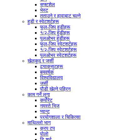
सफ्टशेल
भेस्ट
तताउने र हावाबाट चल्ने
हुडी र स्वेटशर्टहरू
फुल-जिप हुडीहरू
१/२-जिप हुडीहरू
पुलओभर हुडीहरू
फुल-जिप स्वेटशर्टहरू
१/२-जिप स्वेटशर्टहरू
पुलओभर स्वेटशर्टहरू
खेलकुद र जर्सी
ट्र्याकसुटहरू
बमवर्षक
विश्वविद्यालय
जर्सी
पौडी खेल्ने पहिरन
काम गर्ने लुगा
कर्पोरेट
नमस्ते भिज
प्यान्ट
प्रयोगशाला र चिकित्सा
माथिल्लो भाग
क्रप टप
पोलो
टि-शर्ट