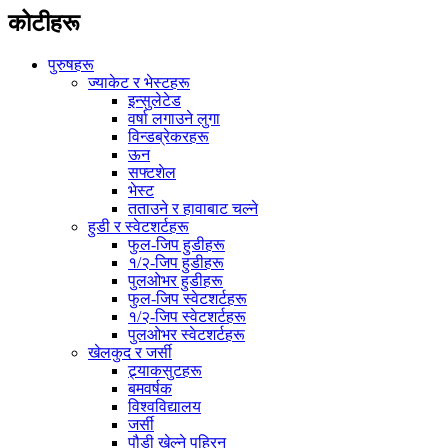
कोटीहरू
पुरुषहरू
ज्याकेट र भेस्टहरू
इन्सुलेटेड
वर्षा लगाउने लुगा
विन्डब्रेकरहरू
ऊन
सफ्टशेल
भेस्ट
तताउने र हावाबाट चल्ने
हुडी र स्वेटशर्टहरू
फुल-जिप हुडीहरू
१/२-जिप हुडीहरू
पुलओभर हुडीहरू
फुल-जिप स्वेटशर्टहरू
१/२-जिप स्वेटशर्टहरू
पुलओभर स्वेटशर्टहरू
खेलकुद र जर्सी
ट्र्याकसुटहरू
बमवर्षक
विश्वविद्यालय
जर्सी
पौडी खेल्ने पहिरन