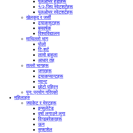
पुलओभर हुडीहरू
१/२-जिप स्वेटशर्टहरू
पुलओभर स्वेटशर्टहरू
खेलकुद र जर्सी
ट्र्याकसुटहरू
बमवर्षक
विश्वविद्यालय
माथिल्लो भाग
पोलो
टि-शर्ट
लामो बाहुला
आधार तह
तल्लो भागहरू
जगरहरू
ट्र्याकप्यान्टहरू
प्यान्ट
छोटो पहिरन
पुन: प्रयोग गरिएको
महिलाहरु
ज्याकेट र भेस्टहरू
इन्सुलेटेड
वर्षा लगाउने लुगा
विन्डब्रेकरहरू
ऊन
सफ्टशेल