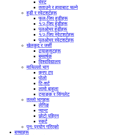
भेस्ट
तताउने र हावाबाट चल्ने
हुडी र स्वेटशर्टहरू
फुल-जिप हुडीहरू
१/२-जिप हुडीहरू
पुलओभर हुडीहरू
१/२-जिप स्वेटशर्टहरू
पुलओभर स्वेटशर्टहरू
खेलकुद र जर्सी
ट्र्याकसुटहरू
बमवर्षक
विश्वविद्यालय
माथिल्लो भाग
क्रप टप
पोलो
टि-शर्ट
लामो बाहुला
ट्याङ्क र सिंगलेट
तल्लो भागहरू
लेगिङ
प्यान्ट
छोटो पहिरन
स्कर्ट
पुन: प्रयोग गरिएको
बच्चाहरू