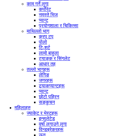
काम गर्ने लुगा
कर्पोरेट
नमस्ते भिज
प्यान्ट
प्रयोगशाला र चिकित्सा
माथिल्लो भाग
क्रप टप
पोलो
टि-शर्ट
लामो बाहुला
ट्याङ्क र सिंगलेट
आधार तह
तल्लो भागहरू
लेगिङ
जगरहरू
ट्र्याकप्यान्टहरू
प्यान्ट
छोटो पहिरन
सङ्कुचन
महिलाहरु
ज्याकेट र भेस्टहरू
इन्सुलेटेड
वर्षा लगाउने लुगा
विन्डब्रेकरहरू
ऊन