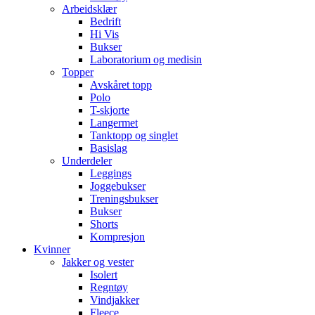
Arbeidsklær
Bedrift
Hi Vis
Bukser
Laboratorium og medisin
Topper
Avskåret topp
Polo
T-skjorte
Langermet
Tanktopp og singlet
Basislag
Underdeler
Leggings
Joggebukser
Treningsbukser
Bukser
Shorts
Kompresjon
Kvinner
Jakker og vester
Isolert
Regntøy
Vindjakker
Fleece