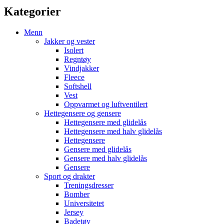
Kategorier
Menn
Jakker og vester
Isolert
Regntøy
Vindjakker
Fleece
Softshell
Vest
Oppvarmet og luftventilert
Hettegensere og gensere
Hettegensere med glidelås
Hettegensere med halv glidelås
Hettegensere
Gensere med glidelås
Gensere med halv glidelås
Gensere
Sport og drakter
Treningsdresser
Bomber
Universitetet
Jersey
Badetøy