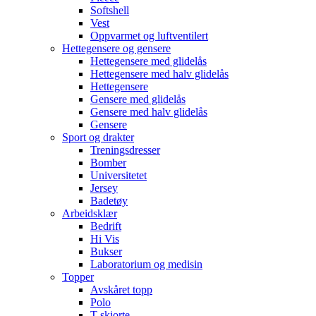
Softshell
Vest
Oppvarmet og luftventilert
Hettegensere og gensere
Hettegensere med glidelås
Hettegensere med halv glidelås
Hettegensere
Gensere med glidelås
Gensere med halv glidelås
Gensere
Sport og drakter
Treningsdresser
Bomber
Universitetet
Jersey
Badetøy
Arbeidsklær
Bedrift
Hi Vis
Bukser
Laboratorium og medisin
Topper
Avskåret topp
Polo
T-skjorte