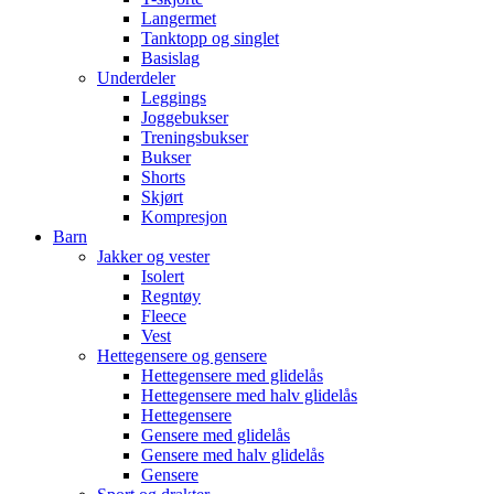
Langermet
Tanktopp og singlet
Basislag
Underdeler
Leggings
Joggebukser
Treningsbukser
Bukser
Shorts
Skjørt
Kompresjon
Barn
Jakker og vester
Isolert
Regntøy
Fleece
Vest
Hettegensere og gensere
Hettegensere med glidelås
Hettegensere med halv glidelås
Hettegensere
Gensere med glidelås
Gensere med halv glidelås
Gensere