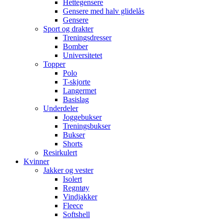
Hettegensere
Gensere med halv glidelås
Gensere
Sport og drakter
Treningsdresser
Bomber
Universitetet
Topper
Polo
T-skjorte
Langermet
Basislag
Underdeler
Joggebukser
Treningsbukser
Bukser
Shorts
Resirkulert
Kvinner
Jakker og vester
Isolert
Regntøy
Vindjakker
Fleece
Softshell