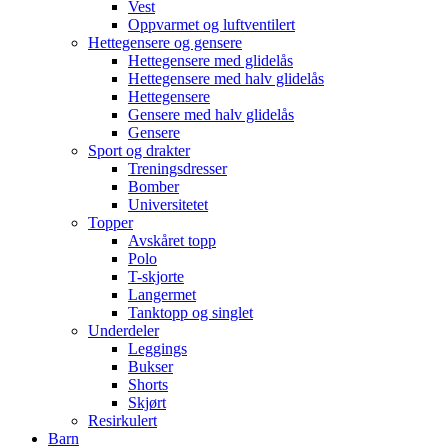
Vest
Oppvarmet og luftventilert
Hettegensere og gensere
Hettegensere med glidelås
Hettegensere med halv glidelås
Hettegensere
Gensere med halv glidelås
Gensere
Sport og drakter
Treningsdresser
Bomber
Universitetet
Topper
Avskåret topp
Polo
T-skjorte
Langermet
Tanktopp og singlet
Underdeler
Leggings
Bukser
Shorts
Skjørt
Resirkulert
Barn