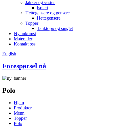
Jakker og vester
Isolert
Hettegensere og gensere
Hettegensere
Topper
Tanktopp og singlet
Ny ankomst
Materialer
Kontakt oss
English
Forespørsel nå
Polo
Hjem
Produkter
Menn
Topper
Polo