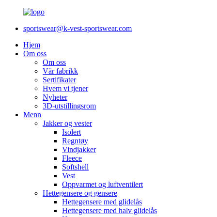
sportswear@k-vest-sportswear.com
Hjem
Om oss
Om oss
Vår fabrikk
Sertifikater
Hvem vi tjener
Nyheter
3D-utstillingsrom
Menn
Jakker og vester
Isolert
Regntøy
Vindjakker
Fleece
Softshell
Vest
Oppvarmet og luftventilert
Hettegensere og gensere
Hettegensere med glidelås
Hettegensere med halv glidelås