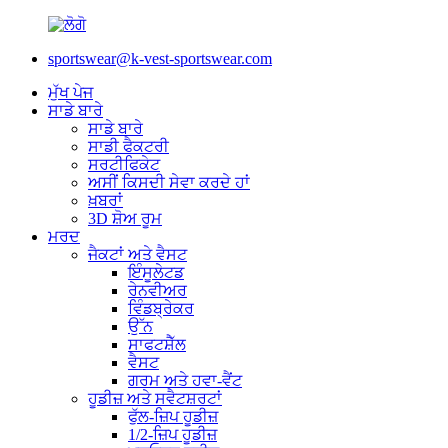
sportswear@k-vest-sportswear.com
ਮੁੱਖ ਪੇਜ
ਸਾਡੇ ਬਾਰੇ
ਸਾਡੇ ਬਾਰੇ
ਸਾਡੀ ਫੈਕਟਰੀ
ਸਰਟੀਫਿਕੇਟ
ਅਸੀਂ ਕਿਸਦੀ ਸੇਵਾ ਕਰਦੇ ਹਾਂ
ਖ਼ਬਰਾਂ
3D ਸ਼ੋਅ ਰੂਮ
ਮਰਦ
ਜੈਕਟਾਂ ਅਤੇ ਵੈਸਟ
ਇੰਸੂਲੇਟਡ
ਰੇਨਵੀਅਰ
ਵਿੰਡਬ੍ਰੇਕਰ
ਉੱਨ
ਸਾਫਟਸ਼ੈੱਲ
ਵੈਸਟ
ਗਰਮ ਅਤੇ ਹਵਾ-ਵੈਂਟ
ਹੂਡੀਜ਼ ਅਤੇ ਸਵੈਟਸ਼ਰਟਾਂ
ਫੁੱਲ-ਜ਼ਿਪ ਹੂਡੀਜ਼
1/2-ਜ਼ਿਪ ਹੂਡੀਜ਼