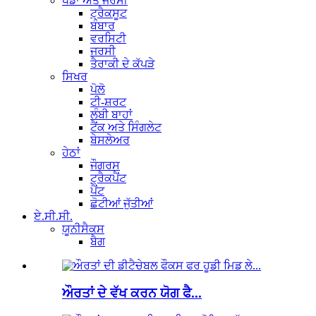
ਖੇਡਾਂ ਅਤੇ ਜਰਸੀ
ਟ੍ਰੈਕਸੂਟ
ਬੰਬਾਰ
ਵਰਸਿਟੀ
ਜਰਸੀ
ਤੈਰਾਕੀ ਦੇ ਕੱਪੜੇ
ਸਿਖਰ
ਪੋਲੋ
ਟੀ-ਸ਼ਰਟ
ਲੰਬੀ ਬਾਹਾਂ
ਟੈਂਕ ਅਤੇ ਸਿੰਗਲੇਟ
ਬੇਸਲੇਅਰ
ਹੇਠਾਂ
ਜੌਗਰਸ
ਟ੍ਰੈਕਪੈਂਟ
ਪੈਂਟ
ਛੋਟੀਆਂ ਜੁੱਤੀਆਂ
ਏ.ਸੀ.ਸੀ.
ਯੂਨੀਸੈਕਸ
ਬੈਗ
ਔਰਤਾਂ ਦੇ ਵੱਖ ਕਰਨ ਯੋਗ ਫੈ...