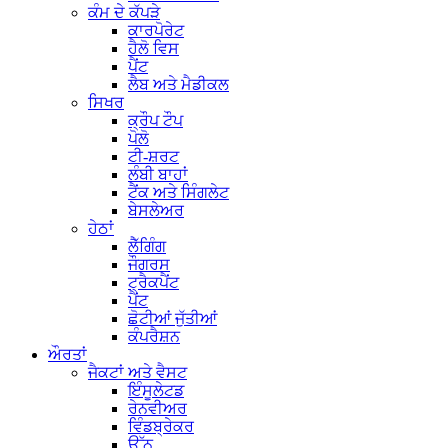
ਕੰਮ ਦੇ ਕੱਪੜੇ
ਕਾਰਪੋਰੇਟ
ਹੈਲੋ ਵਿਸ
ਪੈਂਟ
ਲੈਬ ਅਤੇ ਮੈਡੀਕਲ
ਸਿਖਰ
ਕ੍ਰੌਪ ਟੌਪ
ਪੋਲੋ
ਟੀ-ਸ਼ਰਟ
ਲੰਬੀ ਬਾਹਾਂ
ਟੈਂਕ ਅਤੇ ਸਿੰਗਲੇਟ
ਬੇਸਲੇਅਰ
ਹੇਠਾਂ
ਲੈੱਗਿੰਗ
ਜੌਗਰਸ
ਟ੍ਰੈਕਪੈਂਟ
ਪੈਂਟ
ਛੋਟੀਆਂ ਜੁੱਤੀਆਂ
ਕੰਪਰੈਸ਼ਨ
ਔਰਤਾਂ
ਜੈਕਟਾਂ ਅਤੇ ਵੈਸਟ
ਇੰਸੂਲੇਟਡ
ਰੇਨਵੀਅਰ
ਵਿੰਡਬ੍ਰੇਕਰ
ਉੱਨ