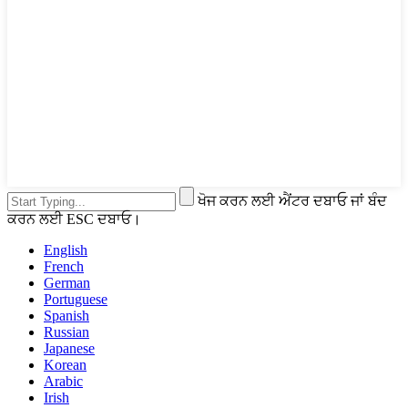
ਖੋਜ ਕਰਨ ਲਈ ਐਂਟਰ ਦਬਾਓ ਜਾਂ ਬੰਦ
ਕਰਨ ਲਈ ESC ਦਬਾਓ।
English
French
German
Portuguese
Spanish
Russian
Japanese
Korean
Arabic
Irish