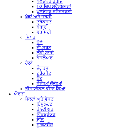
ਪੁਲਓਵਰ ਹੂਡੀਜ਼
1/2-ਜ਼ਿਪ ਸਵੈਟਸ਼ਰਟਾਂ
ਪੁਲਓਵਰ ਸਵੈਟਸ਼ਰਟਾਂ
ਖੇਡਾਂ ਅਤੇ ਜਰਸੀ
ਟ੍ਰੈਕਸੂਟ
ਬੰਬਾਰ
ਵਰਸਿਟੀ
ਸਿਖਰ
ਪੋਲੋ
ਟੀ-ਸ਼ਰਟ
ਲੰਬੀ ਬਾਹਾਂ
ਬੇਸਲੇਅਰ
ਹੇਠਾਂ
ਜੌਗਰਸ
ਟ੍ਰੈਕਪੈਂਟ
ਪੈਂਟ
ਛੋਟੀਆਂ ਜੁੱਤੀਆਂ
ਰੀਸਾਈਕਲ ਕੀਤਾ ਗਿਆ
ਔਰਤਾਂ
ਜੈਕਟਾਂ ਅਤੇ ਵੈਸਟ
ਇੰਸੂਲੇਟਡ
ਰੇਨਵੀਅਰ
ਵਿੰਡਬ੍ਰੇਕਰ
ਉੱਨ
ਸਾਫਟਸ਼ੈੱਲ