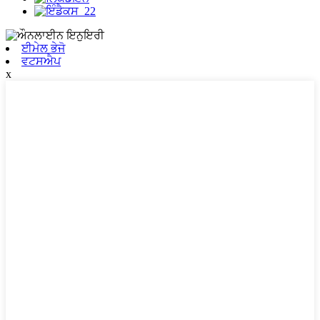
ਈਮੇਲ ਭੇਜੋ
ਵਟਸਐਪ
x