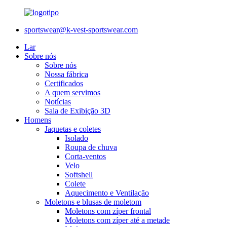
sportswear@k-vest-sportswear.com
Lar
Sobre nós
Sobre nós
Nossa fábrica
Certificados
A quem servimos
Notícias
Sala de Exibição 3D
Homens
Jaquetas e coletes
Isolado
Roupa de chuva
Corta-ventos
Velo
Softshell
Colete
Aquecimento e Ventilação
Moletons e blusas de moletom
Moletons com zíper frontal
Moletons com zíper até a metade