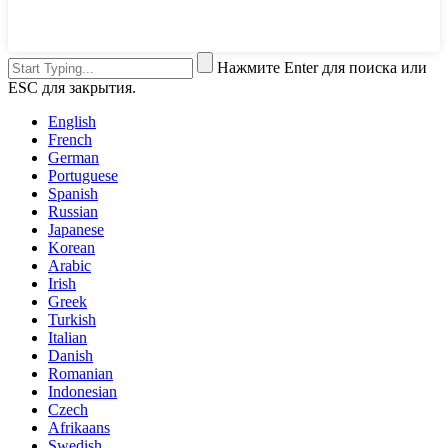
Нажмите Enter для поиска или
ESC для закрытия.
English
French
German
Portuguese
Spanish
Russian
Japanese
Korean
Arabic
Irish
Greek
Turkish
Italian
Danish
Romanian
Indonesian
Czech
Afrikaans
Swedish