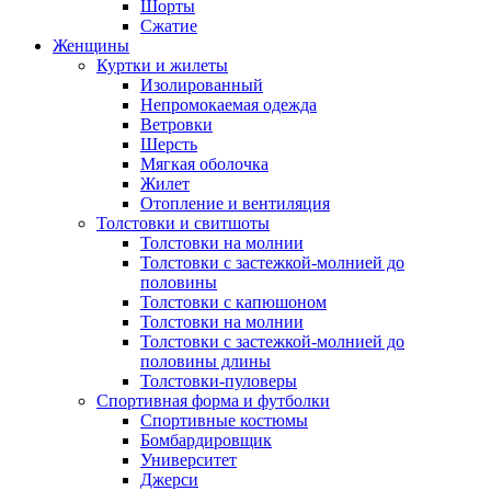
Шорты
Сжатие
Женщины
Куртки и жилеты
Изолированный
Непромокаемая одежда
Ветровки
Шерсть
Мягкая оболочка
Жилет
Отопление и вентиляция
Толстовки и свитшоты
Толстовки на молнии
Толстовки с застежкой-молнией до
половины
Толстовки с капюшоном
Толстовки на молнии
Толстовки с застежкой-молнией до
половины длины
Толстовки-пуловеры
Спортивная форма и футболки
Спортивные костюмы
Бомбардировщик
Университет
Джерси