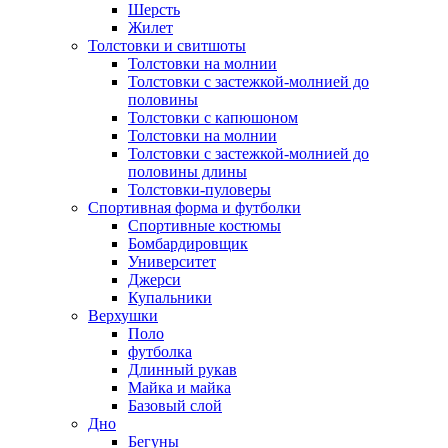
Шерсть
Жилет
Толстовки и свитшоты
Толстовки на молнии
Толстовки с застежкой-молнией до
половины
Толстовки с капюшоном
Толстовки на молнии
Толстовки с застежкой-молнией до
половины длины
Толстовки-пуловеры
Спортивная форма и футболки
Спортивные костюмы
Бомбардировщик
Университет
Джерси
Купальники
Верхушки
Поло
футболка
Длинный рукав
Майка и майка
Базовый слой
Дно
Бегуны