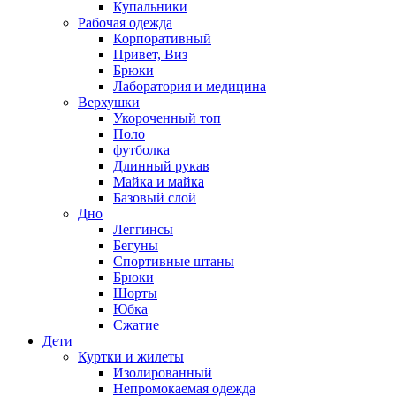
Купальники
Рабочая одежда
Корпоративный
Привет, Виз
Брюки
Лаборатория и медицина
Верхушки
Укороченный топ
Поло
футболка
Длинный рукав
Майка и майка
Базовый слой
Дно
Леггинсы
Бегуны
Спортивные штаны
Брюки
Шорты
Юбка
Сжатие
Дети
Куртки и жилеты
Изолированный
Непромокаемая одежда