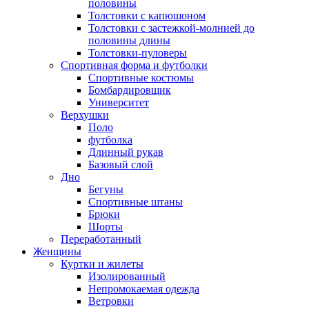
половины
Толстовки с капюшоном
Толстовки с застежкой-молнией до
половины длины
Толстовки-пуловеры
Спортивная форма и футболки
Спортивные костюмы
Бомбардировщик
Университет
Верхушки
Поло
футболка
Длинный рукав
Базовый слой
Дно
Бегуны
Спортивные штаны
Брюки
Шорты
Переработанный
Женщины
Куртки и жилеты
Изолированный
Непромокаемая одежда
Ветровки