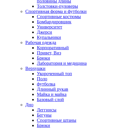
половины длины
Толстовки-пуловеры
Спортивная форма и футболки
Спортивные костюмы
Бомбардировщик
Университет
Джерси
Купальники
Рабочая одежда
Корпоративный
Привет, Виз
Брюки
Лаборатория и медицина
Верхушки
Укороченный топ
Поло
футболка
Длинный рукав
Майка и майка
Базовый слой
Дно
Леггинсы
Бегуны
Спортивные штаны
Брюки