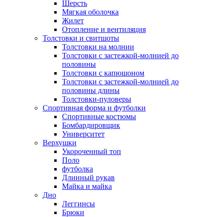
Шерсть
Мягкая оболочка
Жилет
Отопление и вентиляция
Толстовки и свитшоты
Толстовки на молнии
Толстовки с застежкой-молнией до
половины
Толстовки с капюшоном
Толстовки с застежкой-молнией до
половины длины
Толстовки-пуловеры
Спортивная форма и футболки
Спортивные костюмы
Бомбардировщик
Университет
Верхушки
Укороченный топ
Поло
футболка
Длинный рукав
Майка и майка
Дно
Леггинсы
Брюки