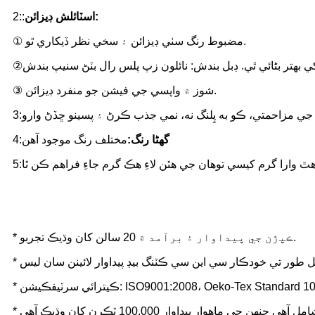
اسٽائلش ڊيزائن:
2::
① مضبوط رنگ سٺي ڊيزائن ۽ سخي نظر ڏيکاري ٿو.
③ شوز ۾ واپسي جي فيشن جو منفرد ڊيزائن.
اس جي مزاحمتي، ڪو به پِلنگ نه، نمي جذب ڪرڻ ۽ پسينو ڇڏڻ وارو
3:
گھڻا رنگ:
مختلف رنگ موجود آهن
4:
5:
* ڪپڙن جي پيداوار ۽ برآمد ۾ 20 سالن کان وڌيڪ تجربو.