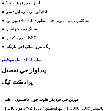
● اصل: چين (مينينڊلينڊ)
● ادائيگي: ٽي / ٽي، ايل / سي
● ليڊ ٽائيم: پي پي نموني جي منظوري کان 40 ڏينهن پوءِ
● شپنگ پورٽ: زاميان
● سرٽيفڪيشن: BSCI
● رنگ: نيرو، سائو، اڇو، نارنگي
اسان کي اي ميل موڪليو
پيداوار جي تفصيل
پراڊڪٽ ٽيگ
عورتن جي هود پفر ڪوٽ جون خاصيتون ۽ ڪم:
140G/M2 43377 پيچ اسڪين + PU800، 100٪ پاليسٽر
مواد:
1: