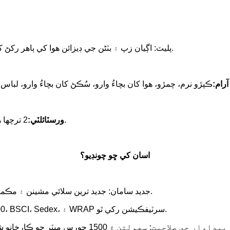
②پليٽ: اڳيان زپ ۽ بٽڻن جي ڊيزائن هوا کي ٻاهر رکڻ کي بهتر بڻائي ٿي. ڊبل بندش: نائلون زپ پلس رال بٽڻ سنيپ بندش.
آرام:
ڪپڙو نرم، چمڙو، هوا کان بچاءُ وارو، سُڪڻ کان بچاءُ وارو، لب
2 ترچھا هٿ وارا گرم کيسي توهان جي هٿن لاءِ هڪ گرم جاءِ فراهم ڪن ٿا.
ورسٽائلٽي:
اسان کي ڇو چونڊيو؟
* جديد سامان: جديد ترين سلائي مشينن ۽ مڪمل طور تي خودڪار سي اين سي ڪٽنگ بيڊ پيداوار لائينن سان ليس.
* ڪيترائي سرٽيفڪيشن: ISO9001:2008، Oeko-Tex Standard 100، BSCI، Sedex، ۽ WRAP سرٽيفڪيشن رکي ٿو.