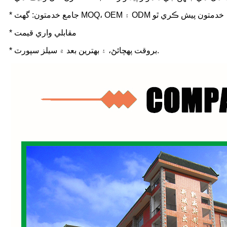
* جامع خدمتون: گهٽ MOQ، OEM ۽ ODM خدمتون پيش ڪري ٿو
* مقابلي واري قيمت
* بروقت پهچائڻ، ۽ بهترين بعد ۾ سيلز سپورٽ.