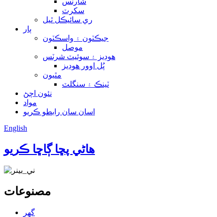
شارٽس
سکرٽ
ري سائيڪل ٿيل
ٻار
جيڪٽون ۽ واسڪٽون
موصل
هوڊيز ۽ سوئيٽ شرٽس
پُل اوور هوڊيز
مٿيون
ٽينڪ ۽ سنگلٽ
نئون اچڻ
مواد
اسان سان رابطو ڪريو
English
هاڻي پڇا ڳاڇا ڪريو
مصنوعات
گھر