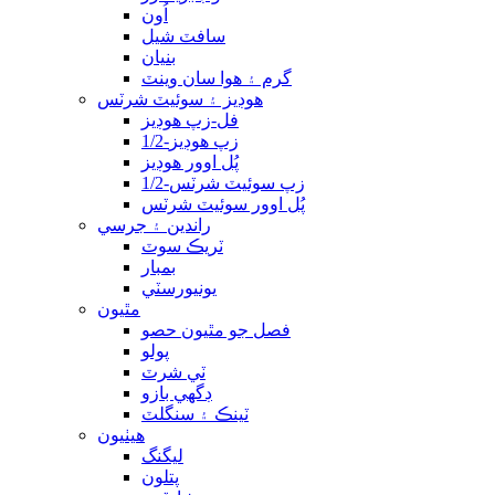
اُون
سافٽ شيل
بنیان
گرم ۽ هوا سان وينٽ
هوڊيز ۽ سوئيٽ شرٽس
فل-زپ هوڊيز
1/2-زپ هوڊيز
پُل اوور هوڊيز
1/2-زپ سوئيٽ شرٽس
پُل اوور سوئيٽ شرٽس
راندين ۽ جرسي
ٽريڪ سوٽ
بمبار
يونيورسٽي
مٿيون
فصل جو مٿيون حصو
پولو
ٽي شرٽ
ڊگهي بازو
ٽينڪ ۽ سنگلٽ
هيٺيون
ليگنگ
پتلون