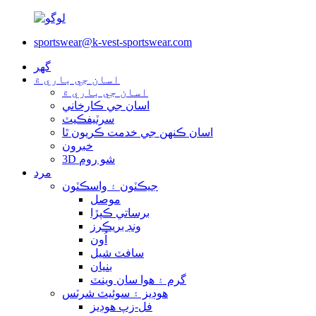
sportswear@k-vest-sportswear.com
گھر
اسان جي باري ۾
اسان جي باري ۾
اسان جي ڪارخاني
سرٽيفڪيٽ
اسان ڪنهن جي خدمت ڪريون ٿا
خبرون
3D شو روم
مرد
جيڪٽون ۽ واسڪٽون
موصل
برساتي ڪپڙا
ونڊ بريڪرز
اُون
سافٽ شيل
بنیان
گرم ۽ هوا سان وينٽ
هوڊيز ۽ سوئيٽ شرٽس
فل-زپ هوڊيز