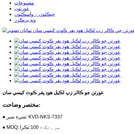
مصنوعات
عورتون
جيڪٽون ۽ واسڪٽون
ونڊ بريڪرز
عورتن جو ڪالر زپ لڪيل هوڊ پفر ڪوٽ کيسي سان
مختصر وضاحت:
● شيءِ نمبر: KVD-NKS-7337
● MOQ: هر رنگ ۾ 100 ٽڪرا