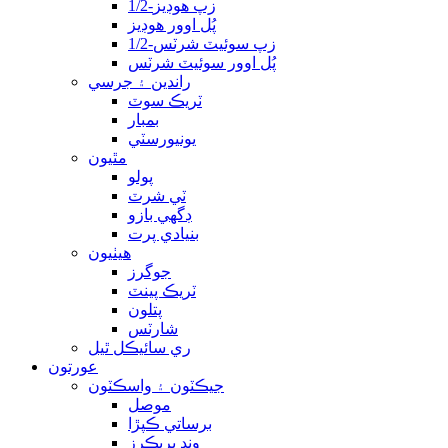
1/2-زپ هوڊيز
پُل اوور هوڊيز
1/2-زپ سوئيٽ شرٽس
پُل اوور سوئيٽ شرٽس
راندين ۽ جرسي
ٽريڪ سوٽ
بمبار
يونيورسٽي
مٿيون
پولو
ٽي شرٽ
ڊگهي بازو
بنيادي پرت
هيٺيون
جوگرز
ٽريڪ پينٽ
پتلون
شارٽس
ري سائيڪل ٿيل
عورتون
جيڪٽون ۽ واسڪٽون
موصل
برساتي ڪپڙا
ونڊ بريڪرز