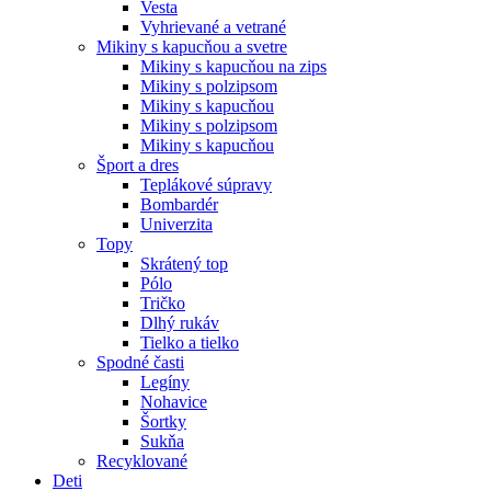
Vesta
Vyhrievané a vetrané
Mikiny s kapucňou a svetre
Mikiny s kapucňou na zips
Mikiny s polzipsom
Mikiny s kapucňou
Mikiny s polzipsom
Mikiny s kapucňou
Šport a dres
Teplákové súpravy
Bombardér
Univerzita
Topy
Skrátený top
Pólo
Tričko
Dlhý rukáv
Tielko a tielko
Spodné časti
Legíny
Nohavice
Šortky
Sukňa
Recyklované
Deti