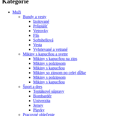
Kategórie
Muži
Bundy a vesty
Izolované
Pršiplášť
Vetrovky
Flís
Softshellová
Vesta
Vyhrievané a vetrané
Mikiny s kapucňou a svetre
Mikiny s kapucňou na zips
Mikiny s polzipsom
Mikiny s kapucňou
Mikiny so zipsom po celej dĺžke
Mikiny s polzipsom
Mikiny s kapucňou
Šport a dres
Teplákové súpravy
Bombardér
Univerzita
Jersey
Plavky
Pracovné oblečenie