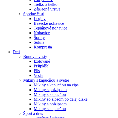
Tielko a tielko
Základná vrstva
Spodné časti
Legíny
Bežecké nohavice
Teplákové nohavice
Nohavice
Šortky
Sukňa
Kompresia
Deti
Bundy a vesty
Izolované
Pršiplášť
Flís
Vesta
Mikiny s kapucňou a svetre
Mikiny s kapucňou na zips
Mikiny s polzipsom
Mikiny s kapucňou
Mikiny so zipsom po celej dĺžke
Mikiny s polzipsom
Mikiny s kapucňou
Šport a dres