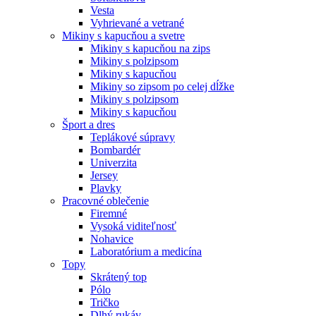
Vesta
Vyhrievané a vetrané
Mikiny s kapucňou a svetre
Mikiny s kapucňou na zips
Mikiny s polzipsom
Mikiny s kapucňou
Mikiny so zipsom po celej dĺžke
Mikiny s polzipsom
Mikiny s kapucňou
Šport a dres
Teplákové súpravy
Bombardér
Univerzita
Jersey
Plavky
Pracovné oblečenie
Firemné
Vysoká viditeľnosť
Nohavice
Laboratórium a medicína
Topy
Skrátený top
Pólo
Tričko
Dlhý rukáv