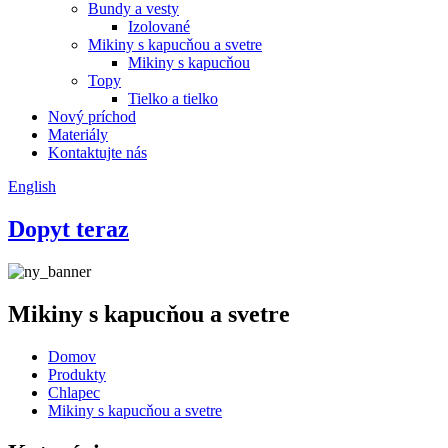
Bundy a vesty
Izolované
Mikiny s kapucňou a svetre
Mikiny s kapucňou
Topy
Tielko a tielko
Nový príchod
Materiály
Kontaktujte nás
English
Dopyt teraz
Mikiny s kapucňou a svetre
Domov
Produkty
Chlapec
Mikiny s kapucňou a svetre