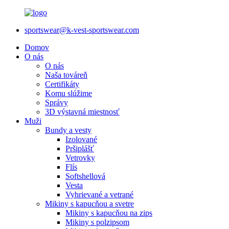
sportswear@k-vest-sportswear.com
Domov
O nás
O nás
Naša továreň
Certifikáty
Komu slúžime
Správy
3D výstavná miestnosť
Muži
Bundy a vesty
Izolované
Pršiplášť
Vetrovky
Flís
Softshellová
Vesta
Vyhrievané a vetrané
Mikiny s kapucňou a svetre
Mikiny s kapucňou na zips
Mikiny s polzipsom