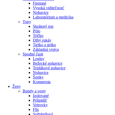
Firemné
Vysoká viditeľnosť
Nohavice
Laboratórium a medicína
Topy
Skrátený top
Pólo
Tričko
Dlhý rukáv
Tielko a tielko
Základná vrstva
Spodné časti
Legíny
Bežecké nohavice
Teplákové nohavice
Nohavice
Šortky
Kompresia
Ženy
Bundy a vesty
Izolované
Pršiplášť
Vetrovky
Flís
Softshellová