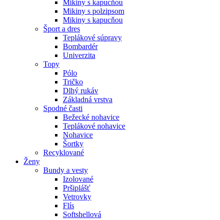
Mikiny s kapucňou
Mikiny s polzipsom
Mikiny s kapucňou
Šport a dres
Teplákové súpravy
Bombardér
Univerzita
Topy
Pólo
Tričko
Dlhý rukáv
Základná vrstva
Spodné časti
Bežecké nohavice
Teplákové nohavice
Nohavice
Šortky
Recyklované
Ženy
Bundy a vesty
Izolované
Pršiplášť
Vetrovky
Flís
Softshellová