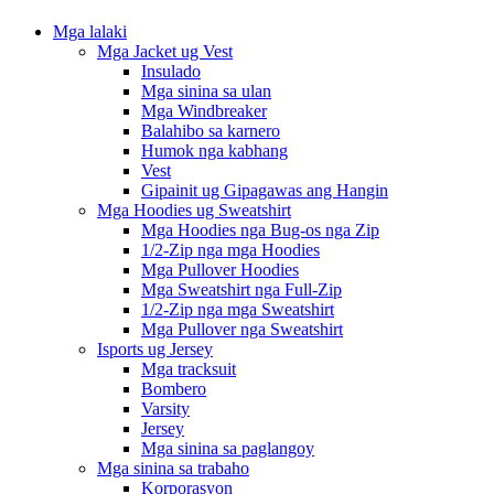
Mga lalaki
Mga Jacket ug Vest
Insulado
Mga sinina sa ulan
Mga Windbreaker
Balahibo sa karnero
Humok nga kabhang
Vest
Gipainit ug Gipagawas ang Hangin
Mga Hoodies ug Sweatshirt
Mga Hoodies nga Bug-os nga Zip
1/2-Zip nga mga Hoodies
Mga Pullover Hoodies
Mga Sweatshirt nga Full-Zip
1/2-Zip nga mga Sweatshirt
Mga Pullover nga Sweatshirt
Isports ug Jersey
Mga tracksuit
Bombero
Varsity
Jersey
Mga sinina sa paglangoy
Mga sinina sa trabaho
Korporasyon