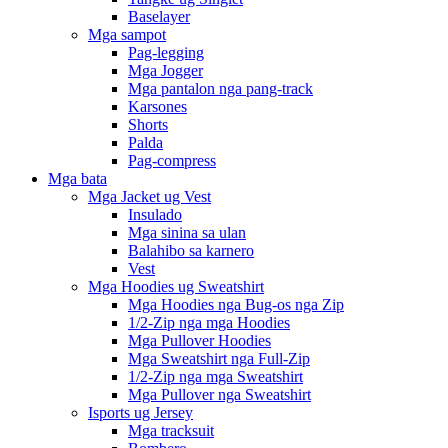
Baselayer
Mga sampot
Pag-legging
Mga Jogger
Mga pantalon nga pang-track
Karsones
Shorts
Palda
Pag-compress
Mga bata
Mga Jacket ug Vest
Insulado
Mga sinina sa ulan
Balahibo sa karnero
Vest
Mga Hoodies ug Sweatshirt
Mga Hoodies nga Bug-os nga Zip
1/2-Zip nga mga Hoodies
Mga Pullover Hoodies
Mga Sweatshirt nga Full-Zip
1/2-Zip nga mga Sweatshirt
Mga Pullover nga Sweatshirt
Isports ug Jersey
Mga tracksuit