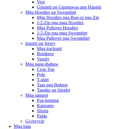
Vest
Gipainit ug Gipagawas ang Hangin
Mga Hoodies ug Sweatshirt
Mga Hoodies nga Bug-os nga Zip
1/2-Zip nga mga Hoodies
Mga Pullover Hoodies
1/2-Zip nga mga Sweatshirt
Mga Pullover nga Sweatshirt
Isports ug Jersey
Mga tracksuit
Bombero
Varsity
Mga pang-ibabaw
Crop Top
Polo
T-shirt
Taas nga Bukton
Tangke ug Singlet
Mga sampot
Pag-legging
Karsones
Shorts
Palda
Gi-recycle
Mga bata