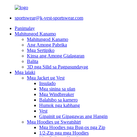
sportswear@k-vest-sportswear.com
Panimalay
Mahitungod Kanamo
Mahitungod Kanamo
Ang Among Pabrika
Mga Sertipiko
Kinsa ang Among Gialagaran
Balita
3D nga Silid sa Pagpasundayag
Mga lalaki
Mga Jacket ug Vest
Insulado
Mga sinina sa ulan
Mga Windbreaker
Balahibo sa karnero
Humok nga kabhang
Vest
Gipainit ug Gipagawas ang Hangin
Mga Hoodies ug Sweatshirt
Mga Hoodies nga Bug-os nga Zip
1/2-Zip nga mga Hoodies