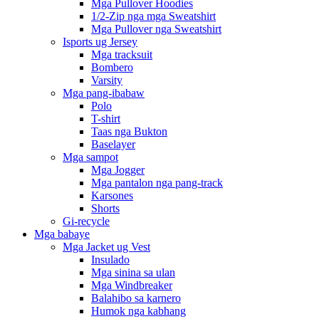
Mga Pullover Hoodies
1/2-Zip nga mga Sweatshirt
Mga Pullover nga Sweatshirt
Isports ug Jersey
Mga tracksuit
Bombero
Varsity
Mga pang-ibabaw
Polo
T-shirt
Taas nga Bukton
Baselayer
Mga sampot
Mga Jogger
Mga pantalon nga pang-track
Karsones
Shorts
Gi-recycle
Mga babaye
Mga Jacket ug Vest
Insulado
Mga sinina sa ulan
Mga Windbreaker
Balahibo sa karnero
Humok nga kabhang