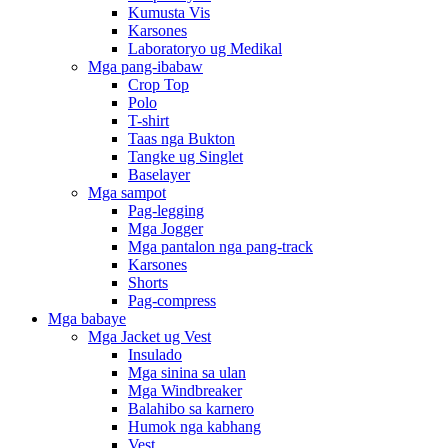
Kumusta Vis
Karsones
Laboratoryo ug Medikal
Mga pang-ibabaw
Crop Top
Polo
T-shirt
Taas nga Bukton
Tangke ug Singlet
Baselayer
Mga sampot
Pag-legging
Mga Jogger
Mga pantalon nga pang-track
Karsones
Shorts
Pag-compress
Mga babaye
Mga Jacket ug Vest
Insulado
Mga sinina sa ulan
Mga Windbreaker
Balahibo sa karnero
Humok nga kabhang
Vest