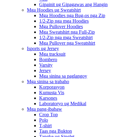
Gipainit ug Gipagawas ang Hangin
Mga Hoodies ug Sweatshirt
Mga Hoodies nga Bug-os nga Zip
1/2-Zip nga mga Hoodies
Mga Pullover Hoodies
Mga Sweatshirt nga Full-Zip
1/2-Zip nga mga Sweatshirt
Mga Pullover nga Sweatshirt
Isports ug Jersey
Mga tracksuit
Bombero
Varsity
Jersey
Mga sinina sa paglangoy
Mga sinina sa trabaho
Korporasyon
Kumusta Vis
Karsones
Laboratoryo ug Medikal
Mga pang-ibabaw
Crop Top
Polo
T-shirt
Taas nga Bukton
Tangke ug Singlet