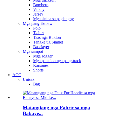
Mga tracksuit
Bombero
Varsity
Jersey
Mga sinina sa paglangoy
Mga pang-ibabaw
Polo
T-shirt
Taas nga Bukton
Tangke ug Singlet
Baselayer
Mga sampot
Mga Jogger
Mga pantalon nga pang-track
Karsones
Shorts
ACC
Unisex
Bag
Matangtang nga Fabric sa mga
Babaye...