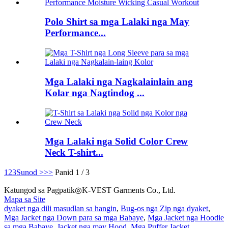
Polo Shirt sa mga Lalaki nga May
Performance...
Mga Lalaki nga Nagkalainlain ang
Kolar nga Nagtindog ...
Mga Lalaki nga Solid Color Crew
Neck T-shirt...
1
2
3
Sunod >
>>
Panid 1 / 3
Katungod sa Pagpatik◎K-VEST Garments Co., Ltd.
Mapa sa Site
dyaket nga dili masudlan sa hangin
,
Bug-os nga Zip nga dyaket
,
Mga Jacket nga Down para sa mga Babaye
,
Mga Jacket nga Hoodie
sa mga Babaye
,
Jacket nga may Hood
,
Mga Puffer Jacket
,