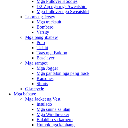
Mga Pullover Hoodies
1/2-Zip nga mga Sweatshirt
Mga Pullover nga Sweatshirt
Isports ug Jersey
Mga tracksuit
Bombero
Varsity
Mga pang-ibabaw
Polo
T-shirt
Taas nga Bukton
Baselayer
Mga sampot
Mga Jogger
Mga pantalon nga pang-track
Karsones
Shorts
Gi-recycle
Mga babaye
Mga Jacket ug Vest
Insulado
Mga sinina sa ulan
Mga Windbreaker
Balahibo sa karnero
Humok nga kabhang