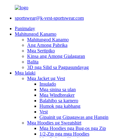
sportswear@k-vest-sportswear.com
Panimalay
Mahitungod Kanamo
Mahitungod Kanamo
Ang Among Pabrika
Mga Sertipiko
Kinsa ang Among Gialagaran
Balita
3D nga Silid sa Pagpasundayag
Mga lalaki
Mga Jacket ug Vest
Insulado
Mga sinina sa ulan
Mga Windbreaker
Balahibo sa karnero
Humok nga kabhang
Vest
Gipainit ug Gipagawas ang Hangin
Mga Hoodies ug Sweatshirt
Mga Hoodies nga Bug-os nga Zip
1/2-Zip nga mga Hoodies