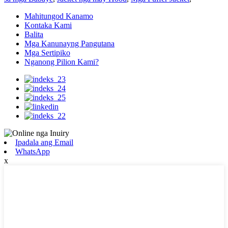
Mahitungod Kanamo
Kontaka Kami
Balita
Mga Kanunayng Pangutana
Mga Sertipiko
Nganong Pilion Kami?
Ipadala ang Email
WhatsApp
x