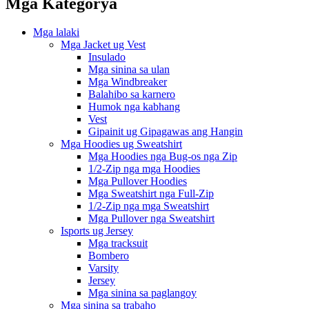
Mga Kategorya
Mga lalaki
Mga Jacket ug Vest
Insulado
Mga sinina sa ulan
Mga Windbreaker
Balahibo sa karnero
Humok nga kabhang
Vest
Gipainit ug Gipagawas ang Hangin
Mga Hoodies ug Sweatshirt
Mga Hoodies nga Bug-os nga Zip
1/2-Zip nga mga Hoodies
Mga Pullover Hoodies
Mga Sweatshirt nga Full-Zip
1/2-Zip nga mga Sweatshirt
Mga Pullover nga Sweatshirt
Isports ug Jersey
Mga tracksuit
Bombero
Varsity
Jersey
Mga sinina sa paglangoy
Mga sinina sa trabaho