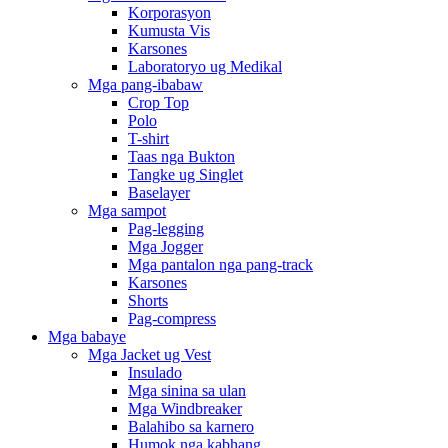
Korporasyon
Kumusta Vis
Karsones
Laboratoryo ug Medikal
Mga pang-ibabaw
Crop Top
Polo
T-shirt
Taas nga Bukton
Tangke ug Singlet
Baselayer
Mga sampot
Pag-legging
Mga Jogger
Mga pantalon nga pang-track
Karsones
Shorts
Pag-compress
Mga babaye
Mga Jacket ug Vest
Insulado
Mga sinina sa ulan
Mga Windbreaker
Balahibo sa karnero
Humok nga kabhang