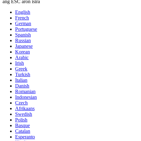
ang ESC aron isira
English
French
German
Portuguese
Spanish
Russian
Japanese
Korean
Arabic
Irish
Greek
Turkish
Italian
Danish
Romanian
Indonesian
Czech
Afrikaans
Swedish
Polish
Basque
Catalan
Esperanto