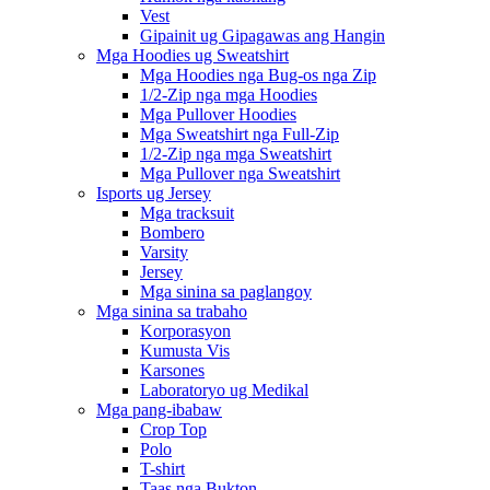
Vest
Gipainit ug Gipagawas ang Hangin
Mga Hoodies ug Sweatshirt
Mga Hoodies nga Bug-os nga Zip
1/2-Zip nga mga Hoodies
Mga Pullover Hoodies
Mga Sweatshirt nga Full-Zip
1/2-Zip nga mga Sweatshirt
Mga Pullover nga Sweatshirt
Isports ug Jersey
Mga tracksuit
Bombero
Varsity
Jersey
Mga sinina sa paglangoy
Mga sinina sa trabaho
Korporasyon
Kumusta Vis
Karsones
Laboratoryo ug Medikal
Mga pang-ibabaw
Crop Top
Polo
T-shirt
Taas nga Bukton