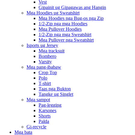
Vest
Gipainit ug Gipagawas ang Hangin
Mga Hoodies ug Sweatshirt
Mga Hoodies nga Bug-os nga Zip
1/2-Zip nga mga Hoodies
Mga Pullover Hoodies
1/2-Zip nga mga Sweatshirt
Mga Pullover nga Sweatshirt
Isports ug Jersey
Mga tracksuit
Bombero
Varsity
Mga pang-ibabaw
Crop Top
Polo
T-shirt
Taas nga Bukton
Tangke ug Singlet
Mga sampot
Pag-legging
Karsones
Shorts
Palda
Gi-recycle
Mga bata