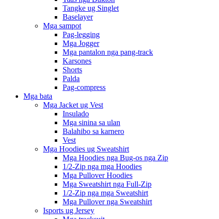
Tangke ug Singlet
Baselayer
Mga sampot
Pag-legging
Mga Jogger
Mga pantalon nga pang-track
Karsones
Shorts
Palda
Pag-compress
Mga bata
Mga Jacket ug Vest
Insulado
Mga sinina sa ulan
Balahibo sa karnero
Vest
Mga Hoodies ug Sweatshirt
Mga Hoodies nga Bug-os nga Zip
1/2-Zip nga mga Hoodies
Mga Pullover Hoodies
Mga Sweatshirt nga Full-Zip
1/2-Zip nga mga Sweatshirt
Mga Pullover nga Sweatshirt
Isports ug Jersey