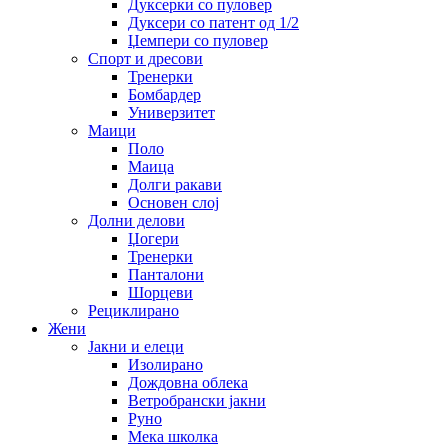
Дуксерки со пуловер
Дуксери со патент од 1/2
Џемпери со пуловер
Спорт и дресови
Тренерки
Бомбардер
Универзитет
Маици
Поло
Маица
Долги ракави
Основен слој
Долни делови
Џогери
Тренерки
Панталони
Шорцеви
Рециклирано
Жени
Јакни и елеци
Изолирано
Дождовна облека
Ветробрански јакни
Руно
Мека школка