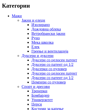
Категории
Мажи
Јакни и елеци
Изолирано
Дождовна облека
Ветробрански јакни
Руно
Мека школка
Елек
Греење и вентилација
Дуксери и дуксери
Дуксери со целосен патент
Дуксери со патент од 1/2
Дуксерки со пуловер
Дуксери со целосен патент
Дуксери со патент од 1/2
Џемпери со пуловер
Спорт и дресови
Тренерки
Бомбардер
Универзитет
Џерси
Костими за капење