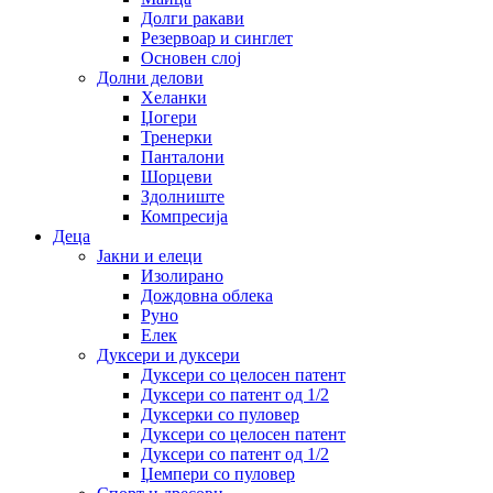
Долги ракави
Резервоар и синглет
Основен слој
Долни делови
Хеланки
Џогери
Тренерки
Панталони
Шорцеви
Здолниште
Компресија
Деца
Јакни и елеци
Изолирано
Дождовна облека
Руно
Елек
Дуксери и дуксери
Дуксери со целосен патент
Дуксери со патент од 1/2
Дуксерки со пуловер
Дуксери со целосен патент
Дуксери со патент од 1/2
Џемпери со пуловер