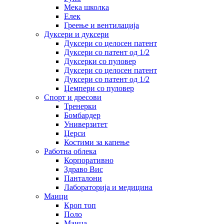
Мека школка
Елек
Греење и вентилација
Дуксери и дуксери
Дуксери со целосен патент
Дуксери со патент од 1/2
Дуксерки со пуловер
Дуксери со целосен патент
Дуксери со патент од 1/2
Џемпери со пуловер
Спорт и дресови
Тренерки
Бомбардер
Универзитет
Џерси
Костими за капење
Работна облека
Корпоративно
Здраво Вис
Панталони
Лабораторија и медицина
Маици
Кроп топ
Поло
Маица