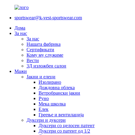
sportswear@k-vest-sportswear.com
Дома
За нас
За нас
Нашата фабрика
Сертификати
Кому му служиме
Вести
3Д изложбен салон
Мажи
Јакни и елеци
Изолирано
Дождовна облека
Ветробрански јакни
Руно
Мека школка
Елек
Греење и вентилација
Дуксери и дуксери
Дуксери со целосен патент
Дуксери со патент од 1/2