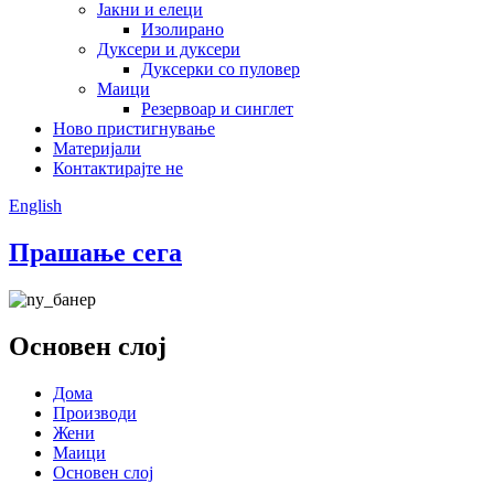
Јакни и елеци
Изолирано
Дуксери и дуксери
Дуксерки со пуловер
Маици
Резервоар и синглет
Ново пристигнување
Материјали
Контактирајте не
English
Прашање сега
Основен слој
Дома
Производи
Жени
Маици
Основен слој