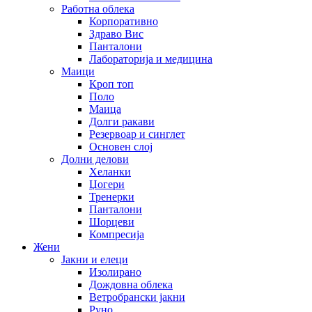
Работна облека
Корпоративно
Здраво Вис
Панталони
Лабораторија и медицина
Маици
Кроп топ
Поло
Маица
Долги ракави
Резервоар и синглет
Основен слој
Долни делови
Хеланки
Џогери
Тренерки
Панталони
Шорцеви
Компресија
Жени
Јакни и елеци
Изолирано
Дождовна облека
Ветробрански јакни
Руно