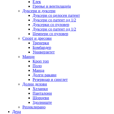
Елек
Греење и вентилација
Дуксери и дуксери
Дуксери со целосен патент
Дуксери со патент од 1/2
Дуксерки со пуловер
Дуксери со патент од 1/2
Џемпери со пуловер
Спорт и дресови
Тренерки
Бомбардер
Универзитет
Маици
Кроп топ
Поло
Маица
Долги ракави
Резервоар и синглет
Долни делови
Хеланки
Панталони
Шорцеви
Здолниште
Рециклирано
Деца