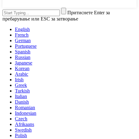
Притиснете Enter за
пребарување или ESC за затворање
English
French
German
Portuguese
Spanish
Russian
Japanese
Korean
Arabic
Irish
Greek
Turkish
Italian
Danish
Romanian
Indonesian
Czech
Afrikaans
Swedish
Polish