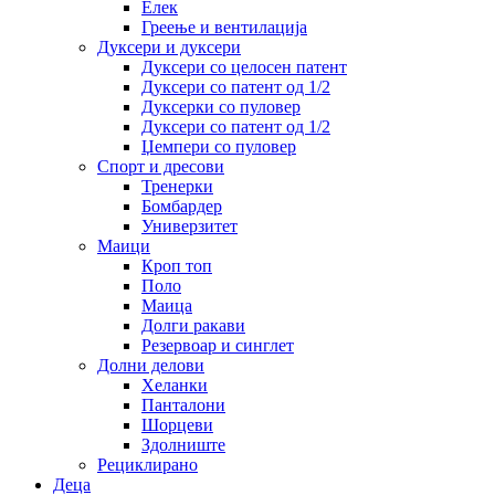
Елек
Греење и вентилација
Дуксери и дуксери
Дуксери со целосен патент
Дуксери со патент од 1/2
Дуксерки со пуловер
Дуксери со патент од 1/2
Џемпери со пуловер
Спорт и дресови
Тренерки
Бомбардер
Универзитет
Маици
Кроп топ
Поло
Маица
Долги ракави
Резервоар и синглет
Долни делови
Хеланки
Панталони
Шорцеви
Здолниште
Рециклирано
Деца