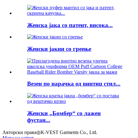
Женска јака со патент, висока...
Женски јакни со греење
Везен по нарачка од винтиџ стил...
Женски „Бомбер“ со лажен
фустан...
Авторски права◎K-VEST Garments Co., Ltd.
Мапа на сајтот