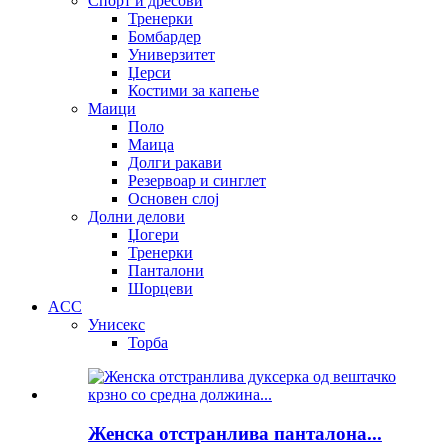
Спорт и дресови
Тренерки
Бомбардер
Универзитет
Џерси
Костими за капење
Маици
Поло
Маица
Долги ракави
Резервоар и синглет
Основен слој
Долни делови
Џогери
Тренерки
Панталони
Шорцеви
ACC
Унисекс
Торба
Женска отстранлива панталона...