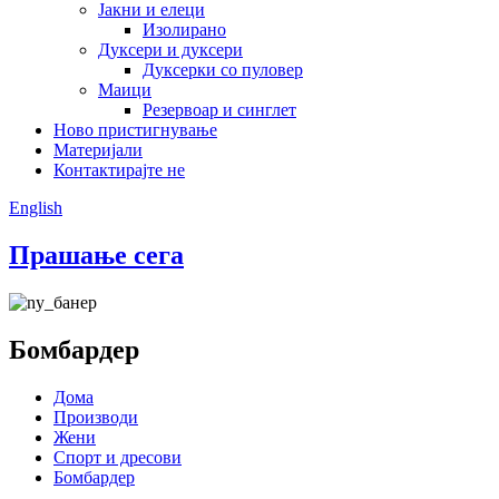
Јакни и елеци
Изолирано
Дуксери и дуксери
Дуксерки со пуловер
Маици
Резервоар и синглет
Ново пристигнување
Материјали
Контактирајте не
English
Прашање сега
Бомбардер
Дома
Производи
Жени
Спорт и дресови
Бомбардер