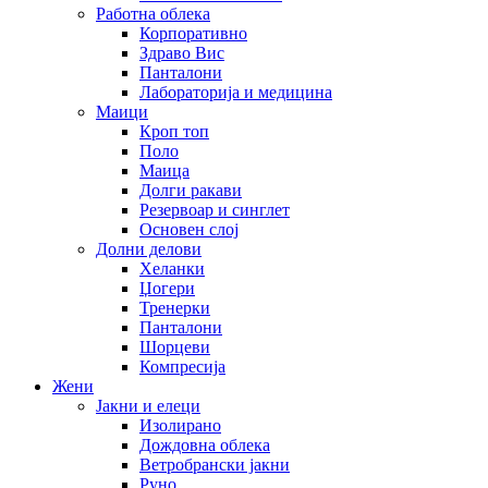
Работна облека
Корпоративно
Здраво Вис
Панталони
Лабораторија и медицина
Маици
Кроп топ
Поло
Маица
Долги ракави
Резервоар и синглет
Основен слој
Долни делови
Хеланки
Џогери
Тренерки
Панталони
Шорцеви
Компресија
Жени
Јакни и елеци
Изолирано
Дождовна облека
Ветробрански јакни
Руно