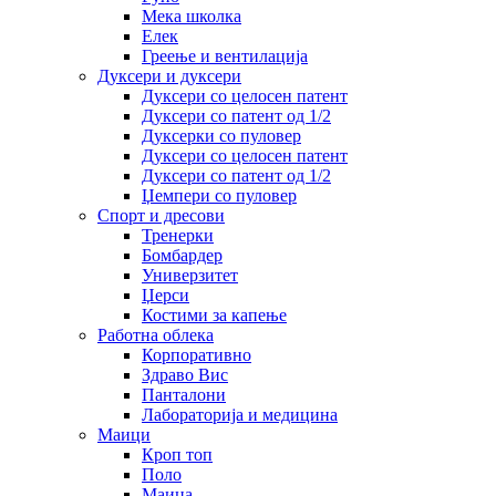
Мека школка
Елек
Греење и вентилација
Дуксери и дуксери
Дуксери со целосен патент
Дуксери со патент од 1/2
Дуксерки со пуловер
Дуксери со целосен патент
Дуксери со патент од 1/2
Џемпери со пуловер
Спорт и дресови
Тренерки
Бомбардер
Универзитет
Џерси
Костими за капење
Работна облека
Корпоративно
Здраво Вис
Панталони
Лабораторија и медицина
Маици
Кроп топ
Поло
Маица