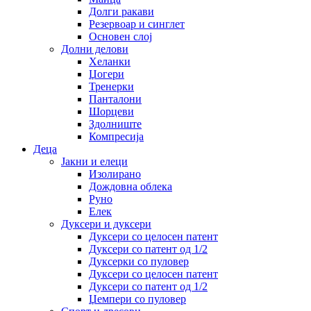
Долги ракави
Резервоар и синглет
Основен слој
Долни делови
Хеланки
Џогери
Тренерки
Панталони
Шорцеви
Здолниште
Компресија
Деца
Јакни и елеци
Изолирано
Дождовна облека
Руно
Елек
Дуксери и дуксери
Дуксери со целосен патент
Дуксери со патент од 1/2
Дуксерки со пуловер
Дуксери со целосен патент
Дуксери со патент од 1/2
Џемпери со пуловер