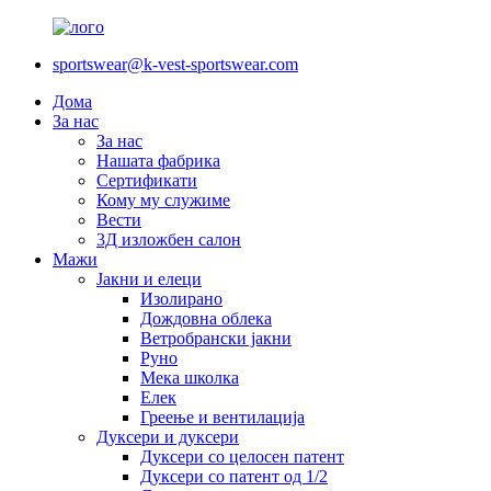
sportswear@k-vest-sportswear.com
Дома
За нас
За нас
Нашата фабрика
Сертификати
Кому му служиме
Вести
3Д изложбен салон
Мажи
Јакни и елеци
Изолирано
Дождовна облека
Ветробрански јакни
Руно
Мека школка
Елек
Греење и вентилација
Дуксери и дуксери
Дуксери со целосен патент
Дуксери со патент од 1/2