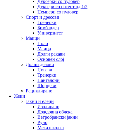
Дуксерки со пуловер
Дуксери со патент од 1/2
Џемпери со пуловер
Спорт и дресови
Тренерки
Бомбардер
Универзитет
Маици
Поло
Маица
Долги ракави
Основен слој
Долни делови
Џогери
Тренерки
Панталони
Шорцеви
Рециклирано
Жени
Јакни и елеци
Изолирано
Дождовна облека
Ветробрански јакни
Руно
Мека школка