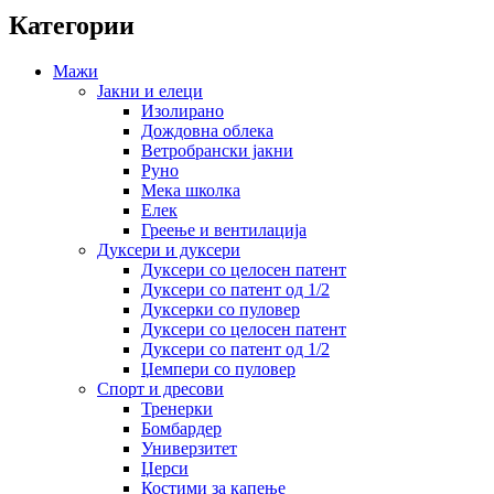
Категории
Мажи
Јакни и елеци
Изолирано
Дождовна облека
Ветробрански јакни
Руно
Мека школка
Елек
Греење и вентилација
Дуксери и дуксери
Дуксери со целосен патент
Дуксери со патент од 1/2
Дуксерки со пуловер
Дуксери со целосен патент
Дуксери со патент од 1/2
Џемпери со пуловер
Спорт и дресови
Тренерки
Бомбардер
Универзитет
Џерси
Костими за капење