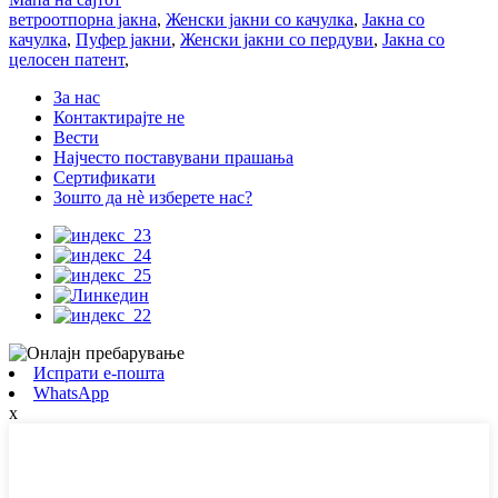
ветроотпорна јакна
,
Женски јакни со качулка
,
Јакна со
качулка
,
Пуфер јакни
,
Женски јакни со пердуви
,
Јакна со
целосен патент
,
За нас
Контактирајте не
Вести
Најчесто поставувани прашања
Сертификати
Зошто да нѐ изберете нас?
Испрати е-пошта
WhatsApp
x