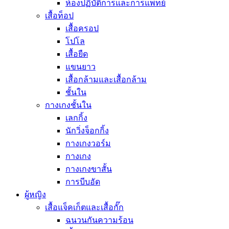
ห้องปฏิบัติการและการแพทย์
เสื้อท็อป
เสื้อครอป
โปโล
เสื้อยืด
แขนยาว
เสื้อกล้ามและเสื้อกล้าม
ชั้นใน
กางเกงชั้นใน
เลกกิ้ง
นักวิ่งจ็อกกิ้ง
กางเกงวอร์ม
กางเกง
กางเกงขาสั้น
การบีบอัด
ผู้หญิง
เสื้อแจ็คเก็ตและเสื้อกั๊ก
ฉนวนกันความร้อน