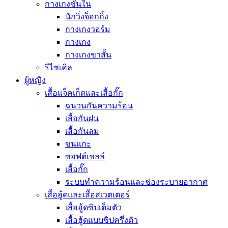
กางเกงชั้นใน
นักวิ่งจ็อกกิ้ง
กางเกงวอร์ม
กางเกง
กางเกงขาสั้น
รีไซเคิล
ผู้หญิง
เสื้อแจ็คเก็ตและเสื้อกั๊ก
ฉนวนกันความร้อน
เสื้อกันฝน
เสื้อกันลม
ขนแกะ
ซอฟต์เชลล์
เสื้อกั๊ก
ระบบทำความร้อนและช่องระบายอากาศ
เสื้อฮู้ดและเสื้อสเวตเตอร์
เสื้อฮู้ดซิปเต็มตัว
เสื้อฮู้ดแบบซิปครึ่งตัว