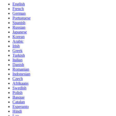
English
French
German
Portuguese
Spanish
Russian
Japanese
Korean
Arabic
Irish
Greek
Turkish
Italian
Danish
Romanian
Indonesian
Czech
Afrikaans
Swedish
Polish
Basque
Catalan
Esperanto
Hindi
Lao